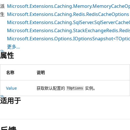
派
Microsoft.Extensions.Caching.Memory.MemoryCacheOp
生
Microsoft.Extensions.Caching.Redis.RedisCacheOptions
Microsoft.Extensions.Caching.SqlServer.SqlServerCache
Microsoft.Extensions.Caching.StackExchangeRedis.Red
Microsoft.Extensions.Options.IOptionsSnapshot<TOpti
更多…
属性
名称
说明
Value
获取默认配置的
实例。
TOptions
适用于
阅
读
模