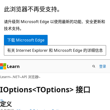
跳
跳
此浏览器不再受支持。
至
到
主
页
请升级到 Microsoft Edge 以使用最新的功能、安全更新和
要
内
技术支持。
内
导
下载 Microsoft Edge
容
航
有关 Internet Explorer 和 Microsoft Edge 的详细信息
Learn
登录
C#
Learn
.NET
API 浏览器
IOptions<TOptions> 接口
定义