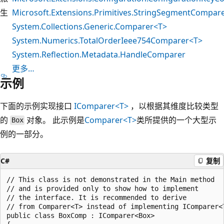
生
Microsoft.Extensions.Primitives.StringSegmentCompar
System.Collections.Generic.Comparer<T>
System.Numerics.TotalOrderIeee754Comparer<T>
System.Reflection.Metadata.HandleComparer
更多…
示例
下面的示例实现接口
IComparer<T>
，以根据其维度比较类型
的
对象。 此示例是
Comparer<T>
类所提供的一个大型示
Box
例的一部分。
C#
复制
// This class is not demonstrated in the Main method

// and is provided only to show how to implement

// the interface. It is recommended to derive

// from Comparer<T> instead of implementing IComparer<T
public class BoxComp : IComparer<Box>
