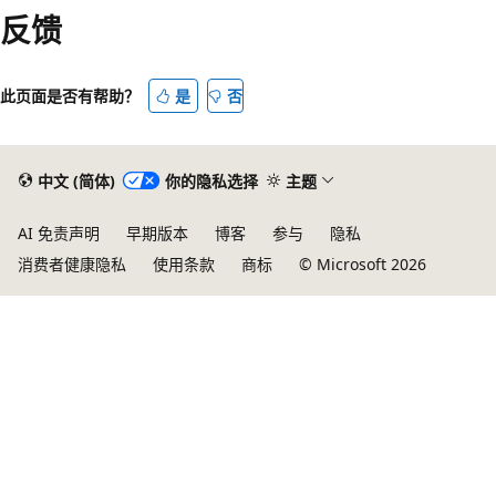
读
反馈
模
式
此页面是否有帮助？
是
否
已
禁
用
中文 (简体)
你的隐私选择
主题
AI 免责声明
早期版本
博客
参与
隐私
消费者健康隐私
使用条款
商标
© Microsoft 2026