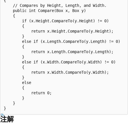
{

    // Compares by Height, Length, and Width.

    public int Compare(Box x, Box y)

    {

        if (x.Height.CompareTo(y.Height) != 0)

        {

            return x.Height.CompareTo(y.Height);

        }

        else if (x.Length.CompareTo(y.Length) != 0)

        {

            return x.Length.CompareTo(y.Length);

        }

        else if (x.Width.CompareTo(y.Width) != 0)

        {

            return x.Width.CompareTo(y.Width);

        }

        else

        {

            return 0;

        }

    }

注解