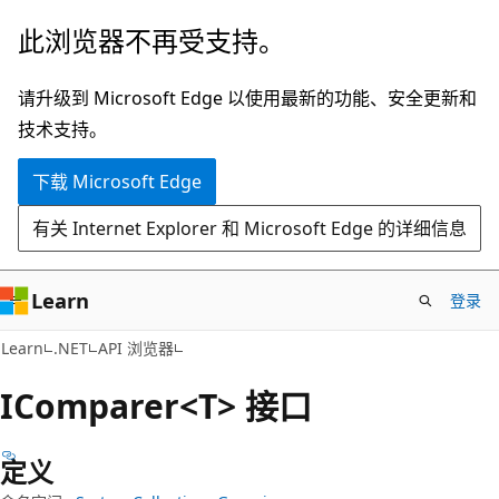
跳
跳
此浏览器不再受支持。
至
到
主
页
请升级到 Microsoft Edge 以使用最新的功能、安全更新和
要
内
技术支持。
内
导
下载 Microsoft Edge
容
航
有关 Internet Explorer 和 Microsoft Edge 的详细信息
Learn
登录
C#
Learn
.NET
API 浏览器
IComparer<T> 接口
定义