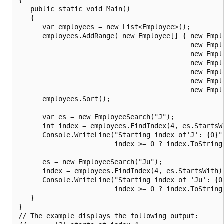
   public static void Main()

   {

      var employees = new List<Employee>();

      employees.AddRange( new Employee[] { new Empl
                                           new Emplo
                                           new Emplo
                                           new Emplo
                                           new Empl
                                           new Empl
                                           new Empl
      employees.Sort();

      var es = new EmployeeSearch("J");

      int index = employees.FindIndex(4, es.StartsWi
      Console.WriteLine("Starting index of'J': {0}",
                        index >= 0 ? index.ToString(
      es = new EmployeeSearch("Ju");

      index = employees.FindIndex(4, es.StartsWith);
      Console.WriteLine("Starting index of 'Ju': {0}
                        index >= 0 ? index.ToString(
   }

}

// The example displays the following output:
