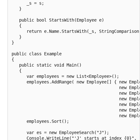
      _s = s;

   }

   public bool StartsWith(Employee e)

   {

      return e.Name.StartsWith(_s, StringComparison.
   }

}

public class Example

{

   public static void Main()

   {

      var employees = new List<Employee>();

      employees.AddRange( new Employee[] { new Empl
                                           new Emplo
                                           new Emplo
                                           new Emplo
                                           new Empl
                                           new Empl
                                           new Empl
      employees.Sort();

      var es = new EmployeeSearch("J");

      Console.WriteLine("'J' starts at index {0}",
