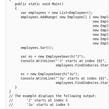
   public static void Main()

   {

      var employees = new List<Employee>();

      employees.AddRange( new Employee[] { new Empl
                                           new Emplo
                                           new Emplo
                                           new Emplo
                                           new Empl
                                           new Empl
                                           new Empl
      employees.Sort();

      var es = new EmployeeSearch("J");

      Console.WriteLine("'J' starts at index {0}",

                        employees.FindIndex(es.Start
      es = new EmployeeSearch("Ju");

      Console.WriteLine("'Ju' starts at index {0}",

                        employees.FindIndex(es.Start
   }

}

// The example displays the following output:

//       'J' starts at index 3
