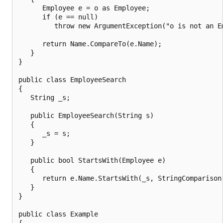
      Employee e = o as Employee;

      if (e == null)

         throw new ArgumentException("o is not an Em
      return Name.CompareTo(e.Name);

   }

}

public class EmployeeSearch

{

   String _s;

   public EmployeeSearch(String s)

   {

      _s = s;

   }

   public bool StartsWith(Employee e)

   {

      return e.Name.StartsWith(_s, StringComparison.
   }

}

public class Example

{
