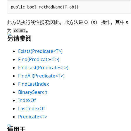
此方法执行线性搜索;因此，此方法是 O（
n
） 操作，其中
n
为
。
count
另请参阅
Exists(Predicate<T>)
Find(Predicate<T>)
FindLast(Predicate<T>)
FindAll(Predicate<T>)
FindLastIndex
BinarySearch
IndexOf
LastIndexOf
Predicate<T>
适用于