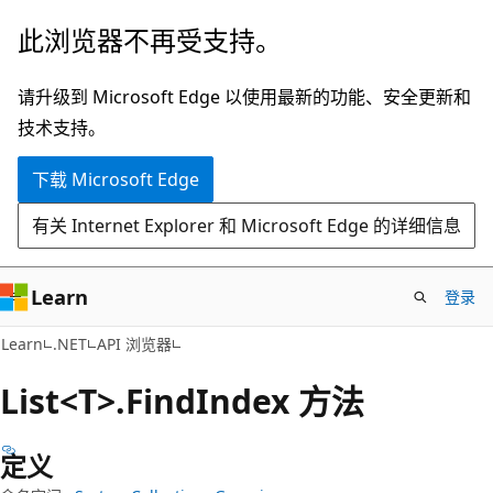
跳
跳
此浏览器不再受支持。
至
到
主
页
请升级到 Microsoft Edge 以使用最新的功能、安全更新和
要
内
技术支持。
内
导
下载 Microsoft Edge
容
航
有关 Internet Explorer 和 Microsoft Edge 的详细信息
Learn
登录
C#
Learn
.NET
API 浏览器
List<T>.Find
Index 方法
定义