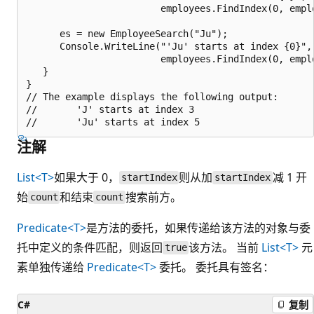
                        employees.FindIndex(0, empl
      es = new EmployeeSearch("Ju");

      Console.WriteLine("'Ju' starts at index {0}",

                        employees.FindIndex(0, empl
   }

}

// The example displays the following output:

//       'J' starts at index 3

注解
List<T>
如果大于 0，
则从加
减 1 开
startIndex
startIndex
始
和结束
搜索前方。
count
count
Predicate<T>
是方法的委托，如果传递给该方法的对象与委
托中定义的条件匹配，则返回
该方法。 当前
List<T>
元
true
素单独传递给
Predicate<T>
委托。 委托具有签名：
C#
复制