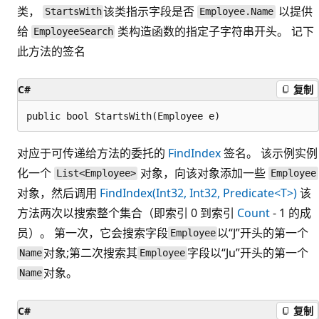
类，
该类指示字段是否
以提供
StartsWith
Employee.Name
给
类构造函数的指定子字符串开头。 记下
EmployeeSearch
此方法的签名
C#
复制
对应于可传递给方法的委托的
FindIndex
签名。 该示例实例
化一个
对象，向该对象添加一些
List<Employee>
Employee
对象，然后调用
FindIndex(Int32, Int32, Predicate<T>)
该
方法两次以搜索整个集合（即索引 0 到索引
Count
- 1 的成
员）。 第一次，它会搜索字段
以“J”开头的第一个
Employee
对象;第二次搜索其
字段以“Ju”开头的第一个
Name
Employee
对象。
Name
C#
复制