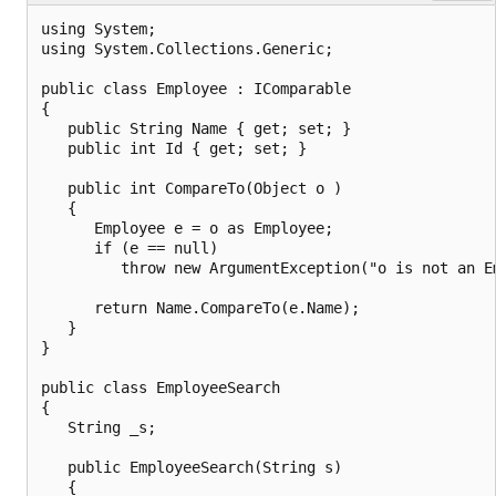
using System;

using System.Collections.Generic;

public class Employee : IComparable

{

   public String Name { get; set; }

   public int Id { get; set; }

   public int CompareTo(Object o )

   {

      Employee e = o as Employee;

      if (e == null)

         throw new ArgumentException("o is not an Em
      return Name.CompareTo(e.Name);

   }

}

public class EmployeeSearch

{

   String _s;

   public EmployeeSearch(String s)

   {
