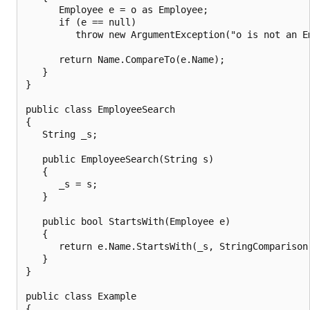
      Employee e = o as Employee;

      if (e == null)

         throw new ArgumentException("o is not an Em
      return Name.CompareTo(e.Name);

   }

}

public class EmployeeSearch

{

   String _s;

   public EmployeeSearch(String s)

   {

      _s = s;

   }

   public bool StartsWith(Employee e)

   {

      return e.Name.StartsWith(_s, StringComparison.
   }

}

public class Example

{
