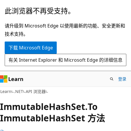
跳
跳
此浏览器不再受支持。
至
到
主
页
请升级到 Microsoft Edge 以使用最新的功能、安全更新和
要
内
技术支持。
内
导
下载 Microsoft Edge
容
航
有关 Internet Explorer 和 Microsoft Edge 的详细信息
Learn
登录
C#
Learn
.NET
API 浏览器
Immutable
Hash
Set.
To
Immutable
Hash
Set 方法