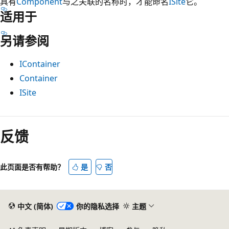
具有
Component
与之关联的名称时，才能命名
ISite
它。
适用于
另请参阅
IContainer
Container
ISite
阅
读
反馈
模
式
此页面是否有帮助？
是
否
已
禁
用
中文 (简体)
你的隐私选择
主题