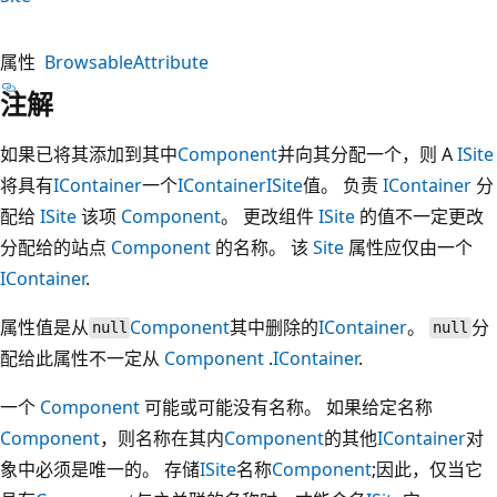
属性
BrowsableAttribute
注解
如果已将其添加到其中
Component
并向其分配一个，则 A
ISite
将具有
IContainer
一个
IContainer
ISite
值。 负责
IContainer
分
配给
ISite
该项
Component
。 更改组件
ISite
的值不一定更改
分配给的站点
Component
的名称。 该
Site
属性应仅由一个
IContainer
.
属性值是从
Component
其中删除的
IContainer
。
分
null
null
配给此属性不一定从
Component
.
IContainer
.
一个
Component
可能或可能没有名称。 如果给定名称
Component
，则名称在其内
Component
的其他
IContainer
对
象中必须是唯一的。 存储
ISite
名称
Component
;因此，仅当它