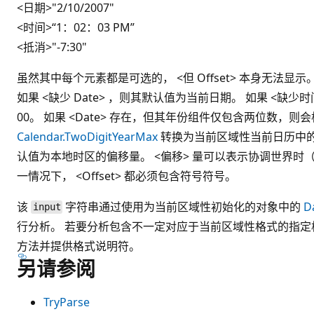
<日期>
"2/10/2007"
<时间>
“1：02：03 PM”
<抵消>
"-7:30"
虽然其中每个元素都是可选的， <但 Offset> 本身无法显
如果 <缺少 Date> ，则其默认值为当前日期。 如果 <缺少时
00。 如果 <Date> 存在，但其年份组件仅包含两位数，则
Calendar.TwoDigitYearMax
转换为当前区域性当前日历中的一年。
认值为本地时区的偏移量。 <偏移> 量可以表示协调世界时（
一情况下， <Offset> 都必须包含符号符号。
该
字符串通过使用为当前区域性初始化的对象中的
D
input
行分析。 若要分析包含不一定对应于当前区域性格式的指
方法并提供格式说明符。
另请参阅
TryParse