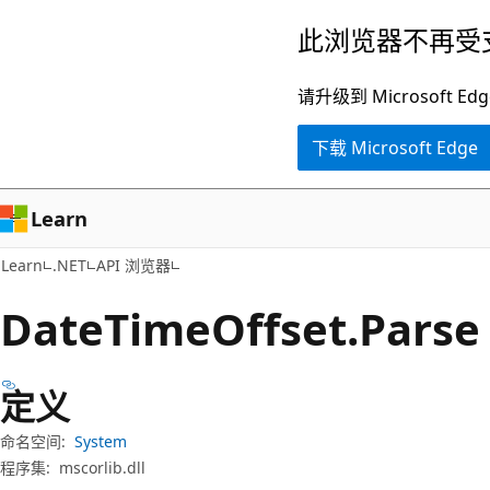
跳
跳
此浏览器不再受
至
到
主
页
请升级到 Microsof
要
内
下载 Microsoft Edge
内
导
容
航
Learn
Learn
.NET
API 浏览器
Date
Time
Offset.
Pars
定义
命名空间:
System
程序集:
mscorlib.dll