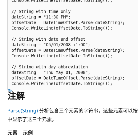
Console.WriteLine(offsetDate.ToString());

// String with time only

dateString = "11:36 PM";

offsetDate = DateTimeOffset.Parse(dateString);

Console.WriteLine(offsetDate.ToString());

// String with date and offset

dateString = "05/01/2008 +1:00";

offsetDate = DateTimeOffset.Parse(dateString);

Console.WriteLine(offsetDate.ToString());

// String with day abbreviation

dateString = "Thu May 01, 2008";

offsetDate = DateTimeOffset.Parse(dateString);

注解
Parse(String)
分析包含三个元素的字符串，这些元素可以按
中显示了这三个元素。
元素
示例