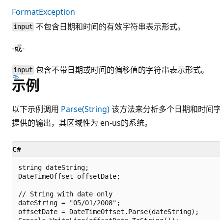
FormatException
不包含日期和时间的有效字符串表示形式。
input
-或-
包含不带日期或时间的偏移值的字符串表示形式。
input
示例
以下示例调用
Parse(String)
该方法来分析多个日期和时间字符串。
提供的输出，其区域性为 en-us的系统。
C#
string dateString;

DateTimeOffset offsetDate;

// String with date only

dateString = "05/01/2008";

offsetDate = DateTimeOffset.Parse(dateString);
