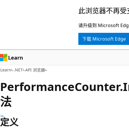
跳
跳
此浏览器不再受
至
到
主
页
请升级到 Microsof
要
内
下载 Microsoft Edge
内
导
容
航
Learn
Learn
.NET
API 浏览器
Performance
Counter.
法
定义