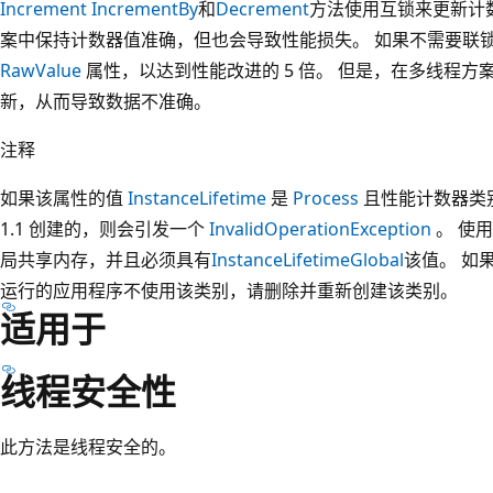
Increment
IncrementBy
和
Decrement
方法使用互锁来更新计
案中保持计数器值准确，但也会导致性能损失。 如果不需要联
RawValue
属性，以达到性能改进的 5 倍。 但是，在多线程
新，从而导致数据不准确。
注释
如果该属性的值
InstanceLifetime
是
Process
且性能计数器类别是使
1.1 创建的，则会引发一个
InvalidOperationException
。 使
局共享内存，并且必须具有
InstanceLifetime
Global
该值。 如果 .
运行的应用程序不使用该类别，请删除并重新创建该类别。
适用于
线程安全性
此方法是线程安全的。
阅