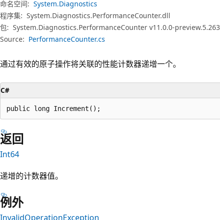
命名空间:
System.Diagnostics
程序集:
System.Diagnostics.PerformanceCounter.dll
包:
System.Diagnostics.PerformanceCounter v11.0.0-preview.5.26
Source:
PerformanceCounter.cs
通过有效的原子操作将关联的性能计数器递增一个。
C#
public long Increment();
返回
Int64
递增的计数器值。
例外
InvalidOperationException