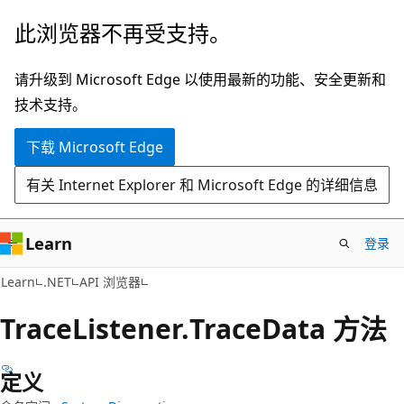
跳
跳
此浏览器不再受支持。
至
到
主
页
请升级到 Microsoft Edge 以使用最新的功能、安全更新和
要
内
技术支持。
内
导
下载 Microsoft Edge
容
航
有关 Internet Explorer 和 Microsoft Edge 的详细信息
Learn
登录
C#
Learn
.NET
API 浏览器
Trace
Listener.
Trace
Data 方法
定义