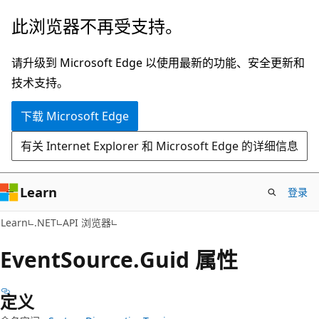
跳
跳
此浏览器不再受支持。
至
到
主
页
请升级到 Microsoft Edge 以使用最新的功能、安全更新和
要
内
技术支持。
内
导
下载 Microsoft Edge
容
航
有关 Internet Explorer 和 Microsoft Edge 的详细信息
Learn
登录
C#
Learn
.NET
API 浏览器
Event
Source.
Guid 属性
定义