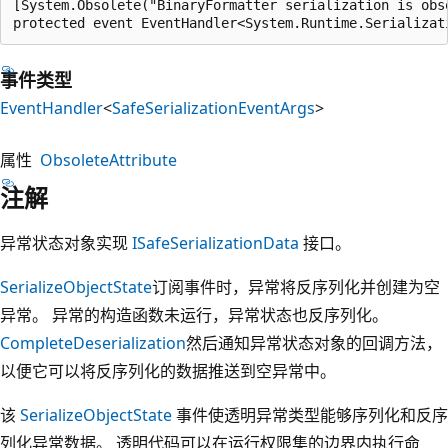
[System.Obsolete("BinaryFormatter serialization is obs
protected event EventHandler<System.Runtime.Serializat
事件类型
EventHandler
<
SafeSerializationEventArgs
>
属性
ObsoleteAttribute
注解
异常状态对象实现
ISafeSerializationData
接口。
SerializeObjectState
订阅事件时，异常将反序列化并创建为空
异常。 异常的构造函数未运行，异常状态也反序列化。
CompleteDeserialization
然后通知异常状态对象的回调方法，
以便它可以将反序列化的数据推送到空异常中。
该
SerializeObjectState
事件使透明异常类型能够序列化和反序
列化异常数据。 透明代码可以在运行权限集的边界内执行命