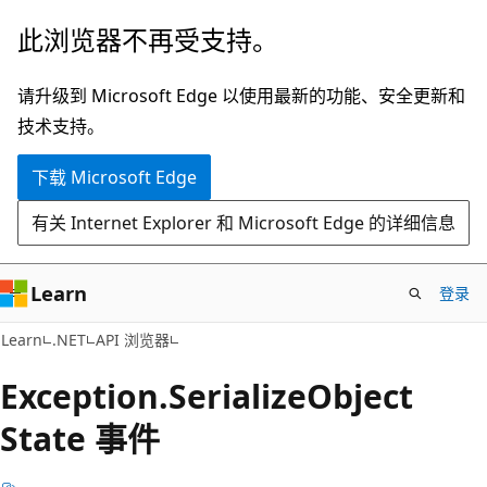
跳
跳
此浏览器不再受支持。
至
到
主
页
请升级到 Microsoft Edge 以使用最新的功能、安全更新和
要
内
技术支持。
内
导
下载 Microsoft Edge
容
航
有关 Internet Explorer 和 Microsoft Edge 的详细信息
Learn
登录
C#
Learn
.NET
API 浏览器
Exception.
Serialize
Object
State 事件