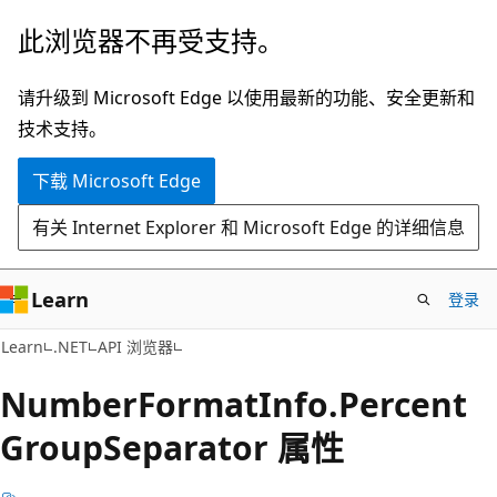
跳
跳
此浏览器不再受支持。
至
到
主
页
请升级到 Microsoft Edge 以使用最新的功能、安全更新和
要
内
技术支持。
内
导
下载 Microsoft Edge
容
航
有关 Internet Explorer 和 Microsoft Edge 的详细信息
Learn
登录
C#
Learn
.NET
API 浏览器
Number
Format
Info.
Percent
Group
Separator 属性