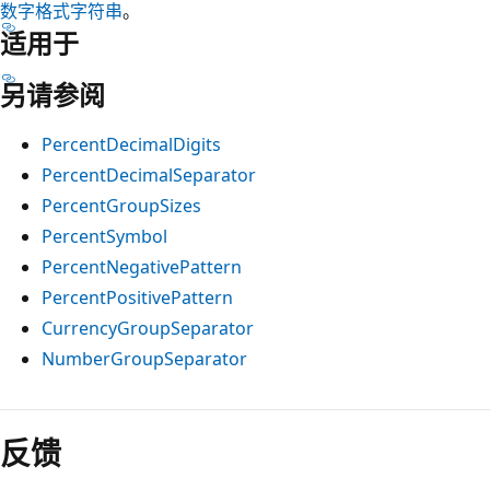
数字格式字符串
。
适用于
另请参阅
PercentDecimalDigits
PercentDecimalSeparator
PercentGroupSizes
PercentSymbol
PercentNegativePattern
PercentPositivePattern
CurrencyGroupSeparator
NumberGroupSeparator
阅
读
反馈
模