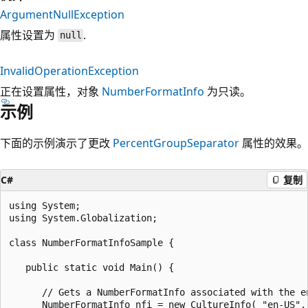
ArgumentNullException
属性设置为
.
null
InvalidOperationException
正在设置属性，对象
NumberFormatInfo
为只读。
示例
下面的示例演示了更改
PercentGroupSeparator
属性的效果。
C#
复制
using System;

using System.Globalization;

class NumberFormatInfoSample {

   public static void Main() {

      // Gets a NumberFormatInfo associated with the en
      NumberFormatInfo nfi = new CultureInfo( "en-US", 