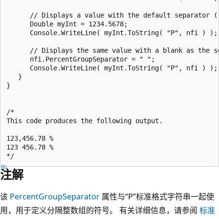
      // Displays a value with the default separator ("
      Double myInt = 1234.5678;

      Console.WriteLine( myInt.ToString( "P", nfi ) );

      // Displays the same value with a blank as the se
      nfi.PercentGroupSeparator = " ";

      Console.WriteLine( myInt.ToString( "P", nfi ) );

   }

}

/*

This code produces the following output.

123,456.78 %

123 456.78 %

注解
该
PercentGroupSeparator
属性与“P”标准格式字符串一起使
用，用于定义分隔整数组的符号。 有关详细信息，请参阅
标准