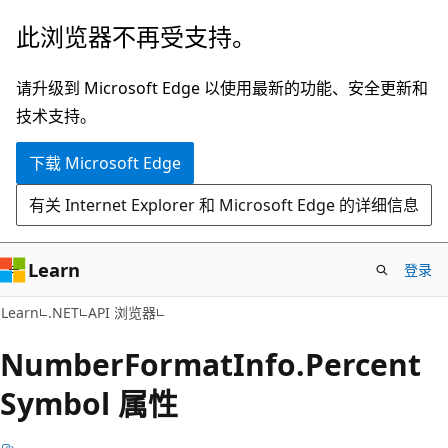
跳
跳
此浏览器不再受支持。
至
到
主
页
请升级到 Microsoft Edge 以使用最新的功能、安全更新和
要
内
技术支持。
内
导
下载 Microsoft Edge
容
航
有关 Internet Explorer 和 Microsoft Edge 的详细信息
Learn
登录
C#
Learn
.NET
API 浏览器
Number
Format
Info.
Percent
Symbol 属性