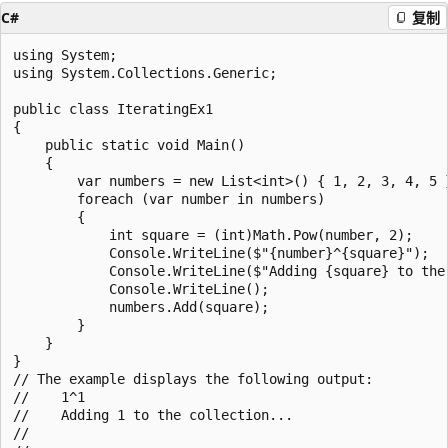
C#
复制
using System;

using System.Collections.Generic;

public class IteratingEx1

{

    public static void Main()

    {

        var numbers = new List<int>() { 1, 2, 3, 4, 5 }
        foreach (var number in numbers)

        {

            int square = (int)Math.Pow(number, 2);

            Console.WriteLine($"{number}^{square}");

            Console.WriteLine($"Adding {square} to the 
            Console.WriteLine();

            numbers.Add(square);

        }

    }

}

// The example displays the following output:

//    1^1

//    Adding 1 to the collection...

//
