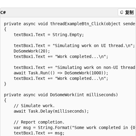
C#
复制
private async void threadExampleBtn_Click(object sender
{

    textBox1.Text = String.Empty;

    textBox1.Text = "Simulating work on UI thread.\n";

    DoSomeWork(20);

    textBox1.Text += "Work completed...\n";

    textBox1.Text += "Simulating work on non-UI thread.
    await Task.Run(() => DoSomeWork(1000));

    textBox1.Text += "Work completed...\n";

}

private async void DoSomeWork(int milliseconds)

{

    // Simulate work.

    await Task.Delay(milliseconds);

    // Report completion.

    var msg = String.Format("Some work completed in {0}
    textBox1.Text += msg;
