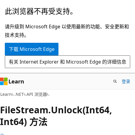
跳
跳
此浏览器不再受支持。
至
到
主
页
请升级到 Microsoft Edge 以使用最新的功能、安全更新和
要
内
技术支持。
内
导
下载 Microsoft Edge
容
航
有关 Internet Explorer 和 Microsoft Edge 的详细信息
Learn
登录
C#
Learn
.NET
API 浏览器
File
Stream.
Unlock(Int64,
Int64) 方法