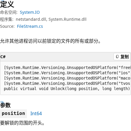
定义
命名空间:
System.IO
程序集:
netstandard.dll, System.Runtime.dll
Source:
FileStream.cs
允许其他进程访问以前锁定的文件的所有或部分。
C#
复制
[System.Runtime.Versioning.UnsupportedOSPlatform("freeb
[System.Runtime.Versioning.UnsupportedOSPlatform("ios")
[System.Runtime.Versioning.UnsupportedOSPlatform("macos
[System.Runtime.Versioning.UnsupportedOSPlatform("tvos"
public virtual void Unlock(long position, long length)
参数
Int64
position
要解锁的范围的开头。