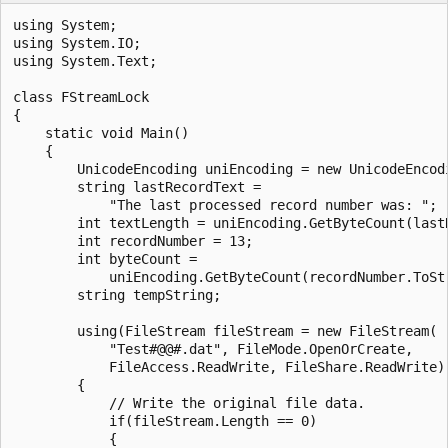
using System;

using System.IO;

using System.Text;

class FStreamLock

{

    static void Main()

    {

        UnicodeEncoding uniEncoding = new UnicodeEncodi
        string lastRecordText =

            "The last processed record number was: ";

        int textLength = uniEncoding.GetByteCount(lastR
        int recordNumber = 13;

        int byteCount =

            uniEncoding.GetByteCount(recordNumber.ToStr
        string tempString;

        using(FileStream fileStream = new FileStream(

            "Test#@@#.dat", FileMode.OpenOrCreate,

            FileAccess.ReadWrite, FileShare.ReadWrite))
        {

            // Write the original file data.

            if(fileStream.Length == 0)

            {
