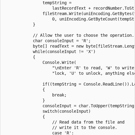
                tempString =

                    lastRecordText + recordNumber.ToStr
                fileStream.Write(uniEncoding.GetBytes(t
                    0, uniEncoding.GetByteCount(tempStr
            }

            // Allow the user to choose the operation.

            char consoleInput = 'R';

            byte[] readText = new byte[fileStream.Lengt
            while(consoleInput != 'X')

            {

                Console.Write(

                    "\nEnter 'R' to read, 'W' to write,
                    "lock, 'U' to unlock, anything else
                if((tempString = Console.ReadLine()).Le
                {

                    break;

                }

                consoleInput = char.ToUpper(tempString[
                switch(consoleInput)

                {

                    // Read data from the file and

                    // write it to the console.

                    case 'R':
