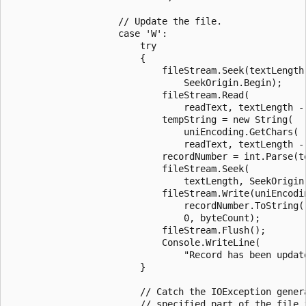
                    // Update the file.

                    case 'W':

                        try

                        {

                            fileStream.Seek(textLength,
                                SeekOrigin.Begin);

                            fileStream.Read(

                                readText, textLength - 
                            tempString = new String(

                                uniEncoding.GetChars(

                                readText, textLength - 
                            recordNumber = int.Parse(te
                            fileStream.Seek(

                                textLength, SeekOrigin.
                            fileStream.Write(uniEncodin
                                recordNumber.ToString()
                                0, byteCount);

                            fileStream.Flush();

                            Console.WriteLine(

                                "Record has been update
                        }

                        // Catch the IOException genera
                        // specified part of the file i