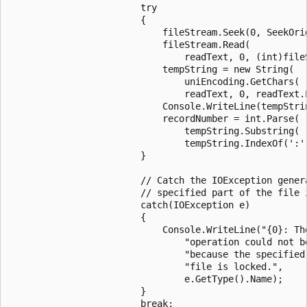
                        try

                        {

                            fileStream.Seek(0, SeekOrig
                            fileStream.Read(

                                readText, 0, (int)fileS
                            tempString = new String(

                                uniEncoding.GetChars(

                                readText, 0, readText.L
                            Console.WriteLine(tempStrin
                            recordNumber = int.Parse(

                                tempString.Substring(

                                tempString.IndexOf(':')
                        }

                        // Catch the IOException genera
                        // specified part of the file i
                        catch(IOException e)

                        {

                            Console.WriteLine("{0}: The
                                "operation could not be
                                "because the specified 
                                "file is locked.",

                                e.GetType().Name);

                        }

                        break;
