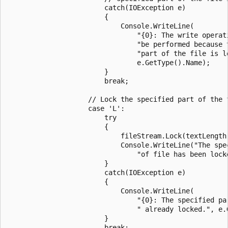
                        catch(IOException e)

                        {

                            Console.WriteLine(

                                "{0}: The write operati
                                "be performed because t
                                "part of the file is lo
                                e.GetType().Name);

                        }

                        break;

                    // Lock the specified part of the f
                    case 'L':

                        try

                        {

                            fileStream.Lock(textLength 
                            Console.WriteLine("The spec
                                "of file has been locke
                        }

                        catch(IOException e)

                        {

                            Console.WriteLine(

                                "{0}: The specified par
                                " already locked.", e.G
                        }

                        break;
