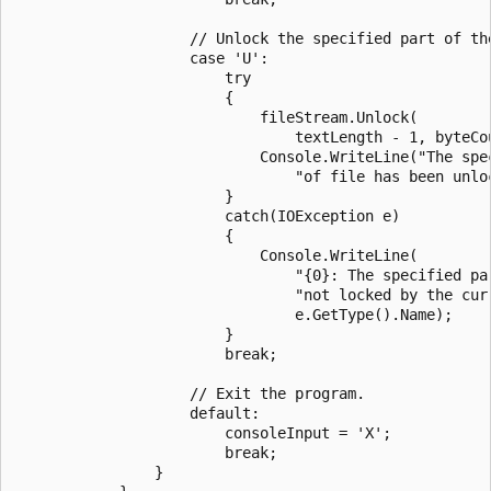
                    // Unlock the specified part of the
                    case 'U':

                        try

                        {

                            fileStream.Unlock(

                                textLength - 1, byteCou
                            Console.WriteLine("The spec
                                "of file has been unloc
                        }

                        catch(IOException e)

                        {

                            Console.WriteLine(

                                "{0}: The specified par
                                "not locked by the curr
                                e.GetType().Name);

                        }

                        break;

                    // Exit the program.

                    default:

                        consoleInput = 'X';

                        break;

                }
