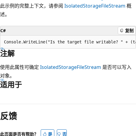
此示例的完整上下文，请参阅
IsolatedStorageFileStream
概
述。
C#
复制
注解
使用此属性可确定
IsolatedStorageFileStream
是否可以写入
对象。
适用于
阅
读
反馈
模
式
已
此页面是否有帮助？
是
否