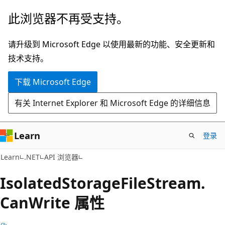
跳
跳
此浏览器不再受支持。
至
到
主
页
请升级到 Microsoft Edge 以使用最新的功能、安全更新和
要
内
技术支持。
内
导
下载 Microsoft Edge
容
航
有关 Internet Explorer 和 Microsoft Edge 的详细信息
Learn
登录
C#
Learn
.NET
API 浏览器
Isolated
Storage
File
Stream.
Can
Write 属性