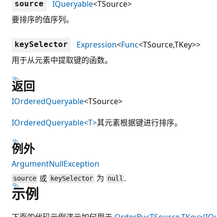
IQueryable
<TSource>
source
要排序的值序列。
Expression
<
Func
<TSource,TKey>>
keySelector
用于从元素中提取键的函数。
返回
IOrderedQueryable
<TSource>
IOrderedQueryable<T>
其元素根据键进行排序。
例外
ArgumentNullException
或
为
.
source
keySelector
null
示例
下面的代码示例演示如何用于
OrderBy<TSource,TKey>(IQu