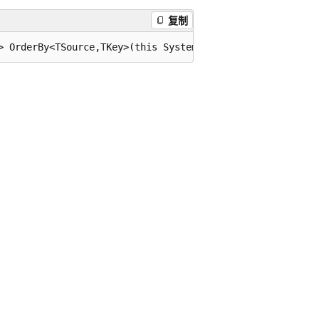
复制
> OrderBy<TSource,TKey>(this System.Linq.IQueryable<TSou