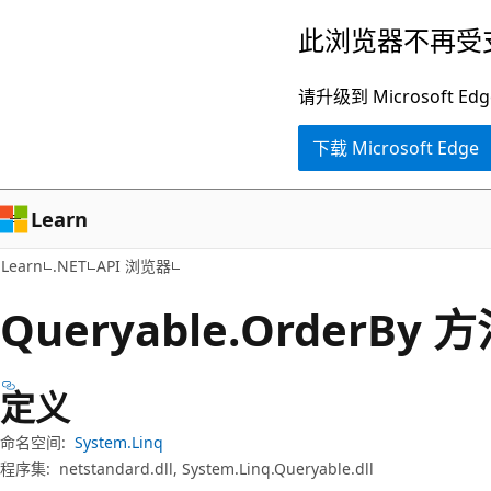
跳
跳
此浏览器不再受
至
到
主
页
请升级到 Microsof
要
内
下载 Microsoft Edge
内
导
容
航
Learn
Learn
.NET
API 浏览器
Queryable.
Order
By 方
定义
命名空间:
System.Linq
程序集:
netstandard.dll, System.Linq.Queryable.dll