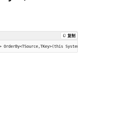
复制
> OrderBy<TSource,TKey>(this System.Linq.IQueryable<TSou