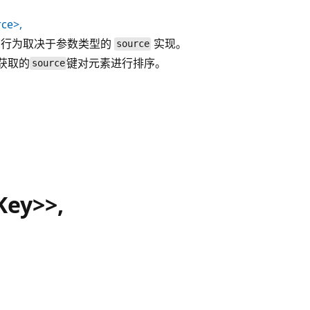
ce>,
询行为取决于参数类型的
实现。
source
获取的
键对元素进行排序。
source
Key>>,