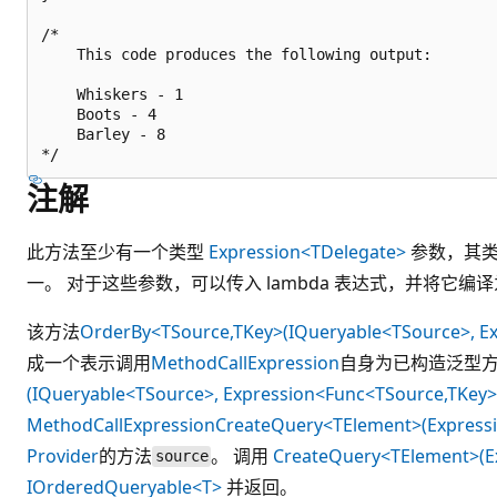
/*

    This code produces the following output:

    Whiskers - 1

    Boots - 4

    Barley - 8

注解
此方法至少有一个类型
Expression<TDelegate>
参数，其
一。 对于这些参数，可以传入 lambda 表达式，并将它编
该方法
OrderBy<TSource,TKey>(IQueryable<TSource>, E
成一个表示调用
MethodCallExpression
自身为已构造泛型
(IQueryable<TSource>, Expression<Func<TSource,TKey>
MethodCallExpression
CreateQuery<TElement>(Expressi
Provider
的方法
。 调用
CreateQuery<TElement>(E
source
IOrderedQueryable<T>
并返回。