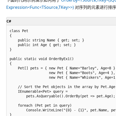
Expression<Func<TSource,TKey>>)
对序列的元素进行排
C#
class Pet

{

    public string Name { get; set; }

    public int Age { get; set; }

}

public static void OrderByEx1()

{

    Pet[] pets = { new Pet { Name="Barley", Age=8 },
                   new Pet { Name="Boots", Age=4 },

                   new Pet { Name="Whiskers", Age=1 
    // Sort the Pet objects in the array by Pet.Age.
    IEnumerable<Pet> query =

        pets.AsQueryable().OrderBy(pet => pet.Age);

    foreach (Pet pet in query)

        Console.WriteLine("{0} - {1}", pet.Name, pet
}
