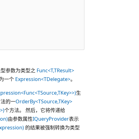
类型参数为类型之
Func<T,TResult>
译为一个
Expression<TDelegate>
。
xpression<Func<TSource,TKey>>)
生
方法的一
OrderBy<TSource,TKey>
>)
个方法。 然后，它将传递给
on)
由参数属性
IQueryProvider
表示
xpression)
的结果被强制转换为类型