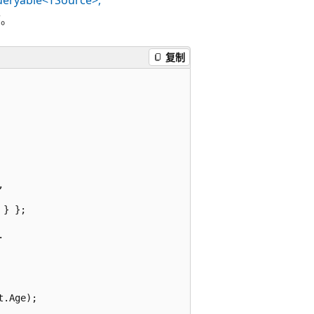
序。
复制


} };



.Age);
