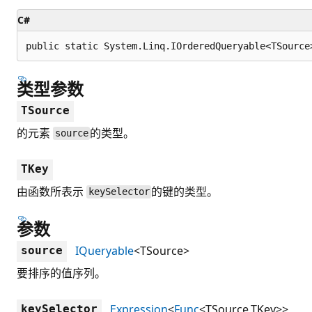
C#
public static System.Linq.IOrderedQueryable<TSource
类型参数
TSource
的元素
的类型。
source
TKey
由函数所表示
的键的类型。
keySelector
参数
IQueryable
<TSource>
source
要排序的值序列。
Expression
<
Func
<TSource,TKey>>
keySelector