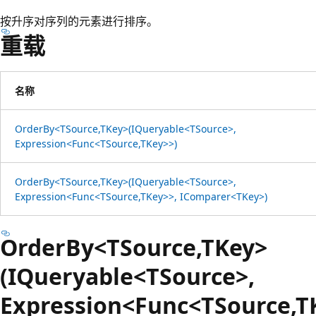
按升序对序列的元素进行排序。
重载
名称
OrderBy<TSource,TKey>(IQueryable<TSource>,
Expression<Func<TSource,TKey>>)
OrderBy<TSource,TKey>(IQueryable<TSource>,
Expression<Func<TSource,TKey>>, IComparer<TKey>)
OrderBy<TSource,TKey>
(IQueryable<TSource>,
Expression<Func<TSource,T