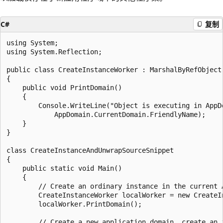
C#
复制
using System;

using System.Reflection;

public class CreateInstanceWorker : MarshalByRefObject

{

    public void PrintDomain()

    {

        Console.WriteLine("Object is executing in AppDo
            AppDomain.CurrentDomain.FriendlyName);

    }

}

class CreateInstanceAndUnwrapSourceSnippet

{

    public static void Main()

    {

        // Create an ordinary instance in the current A
        CreateInstanceWorker localWorker = new CreateIn
        localWorker.PrintDomain();

        // Create a new application domain, create an i