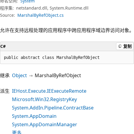
命名空间:
System
程序集:
netstandard.dll, System.Runtime.dll
Source:
MarshalByRefObject.cs
允许在支持远程处理的应用程序中跨应用程序域边界访问对象。
C#
复制
public abstract class MarshalByRefObject
继承
Object
MarshalByRefObject
派生
IEHost.Execute.IEExecuteRemote
Microsoft.Win32.RegistryKey
System.AddIn.Pipeline.ContractBase
System.AppDomain
System.AppDomainManager
更多…