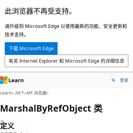
跳
跳
此浏览器不再受支持。
至
到
主
页
请升级到 Microsoft Edge 以使用最新的功能、安全更新和
要
内
技术支持。
内
导
下载 Microsoft Edge
容
航
有关 Internet Explorer 和 Microsoft Edge 的详细信息
Learn
登录
C#
Learn
.NET
API 浏览器
Marshal
ByRef
Object 类
定义