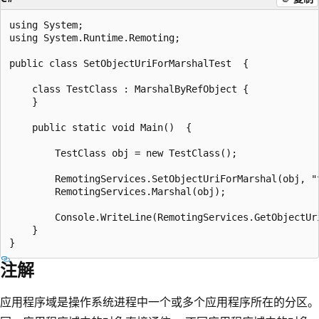
using System;

using System.Runtime.Remoting;

public class SetObjectUriForMarshalTest  {

    class TestClass : MarshalByRefObject {

    }

    public static void Main()  {

        TestClass obj = new TestClass();

        RemotingServices.SetObjectUriForMarshal(obj, "t
        RemotingServices.Marshal(obj);

        Console.WriteLine(RemotingServices.GetObjectUri
    }

注解
应用程序域是操作系统进程中一个或多个应用程序所在的分区。