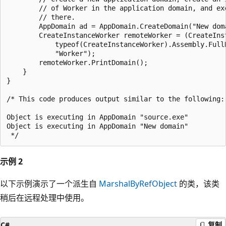
        // of Worker in the application domain, and exe
        // there.

        AppDomain ad = AppDomain.CreateDomain("New doma
        CreateInstanceWorker remoteWorker = (CreateIns
            typeof(CreateInstanceWorker).Assembly.FullN
            "Worker");

        remoteWorker.PrintDomain();

    }

}

/* This code produces output similar to the following:

Object is executing in AppDomain "source.exe"

Object is executing in AppDomain "New domain"

示例 2
以下示例演示了一个派生自
MarshalByRefObject
的类，该类
稍后在远程处理中使用。
C#
复制