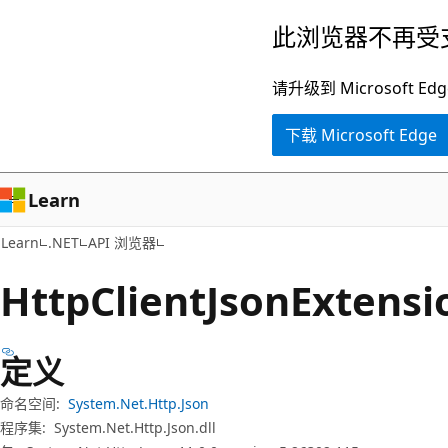
跳
跳
此浏览器不再受
至
到
主
页
请升级到 Microsof
要
内
下载 Microsoft Edge
内
导
容
航
Learn
Learn
.NET
API 浏览器
Http
Client
Json
Extensi
定义
命名空间:
System.Net.Http.Json
程序集:
System.Net.Http.Json.dll