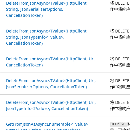
DeleteFromJsonAsync<TValue>(HttpClient,
将 DELE
String, JsonSerializerOptions,
作中将响应
CancellationToken)
DeleteFromJsonAsync<TValue>(HttpClient,
将 DELE
String, JsonTypeInfo<TValue>,
作中将响应
CancellationToken)
DeleteFromJsonAsync<TValue>(HttpClient, Uri,
将 DELE
CancellationToken)
作中将响应
DeleteFromJsonAsync<TValue>(HttpClient, Uri,
将 DELE
JsonSerializerOptions, CancellationToken)
作中将响应
DeleteFromJsonAsync<TValue>(HttpClient, Uri,
将 DELE
JsonTypeInfo<TValue>, CancellationToken)
作中将响应
GetFromJsonAsAsyncEnumerable<TValue>
HTTP GET