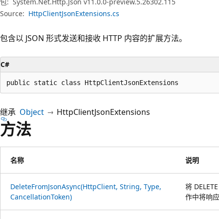
包:
System.Net.Http.Json v11.0.0-preview.5.26302.115
Source:
HttpClientJsonExtensions.cs
包含以 JSON 形式发送和接收 HTTP 内容的扩展方法。
C#
public static class HttpClientJsonExtensions
继承
Object
HttpClientJsonExtensions
方法
名称
说明
DeleteFromJsonAsync(HttpClient, String, Type,
将 DELE
CancellationToken)
作中将响应