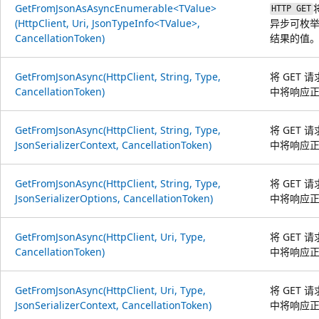
GetFromJsonAsAsyncEnumerable<TValue>
HTTP GET
(HttpClient, Uri, JsonTypeInfo<TValue>,
异步可枚举
CancellationToken)
结果的值
GetFromJsonAsync(HttpClient, String, Type,
将 GET 
CancellationToken)
中将响应正
GetFromJsonAsync(HttpClient, String, Type,
将 GET 
JsonSerializerContext, CancellationToken)
中将响应正
GetFromJsonAsync(HttpClient, String, Type,
将 GET 
JsonSerializerOptions, CancellationToken)
中将响应正
GetFromJsonAsync(HttpClient, Uri, Type,
将 GET 
CancellationToken)
中将响应正
GetFromJsonAsync(HttpClient, Uri, Type,
将 GET 
JsonSerializerContext, CancellationToken)
中将响应正