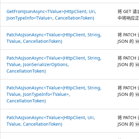
GetFromJsonAsync<TValue>(HttpClient, Uri,
将 GET 
JsonTypeInfo<TValue>, CancellationToken)
中将响应正
PatchAsJsonAsync<TValue>(HttpClient, String,
将 PAT
TValue, CancellationToken)
JSON 的
v
PatchAsJsonAsync<TValue>(HttpClient, String,
将 PAT
TValue, JsonSerializerOptions,
JSON 的
v
CancellationToken)
PatchAsJsonAsync<TValue>(HttpClient, String,
将 PAT
TValue, JsonTypeInfo<TValue>,
JSON 的
v
CancellationToken)
PatchAsJsonAsync<TValue>(HttpClient, Uri,
将 PAT
TValue, CancellationToken)
JSON 的
v