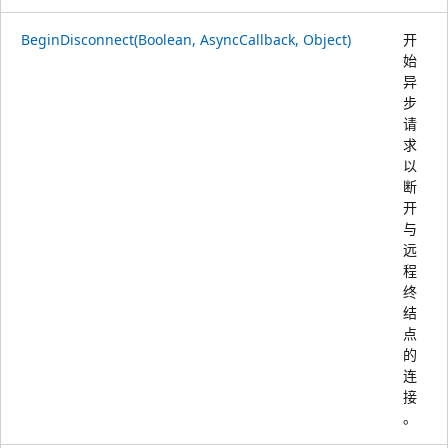
BeginDisconnect(Boolean, AsyncCallback, Object)
开
始
异
步
请
求
以
断
开
与
远
程
终
结
点
的
连
接
。