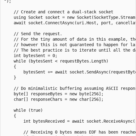
");

    // Create and connect a dual-stack socket

    using Socket socket = new Socket(SocketType.Stream,
    await socket.ConnectAsync(uri.Host, port, cancellat
    // Send the request.

    // For the tiny amount of data in this example, th
    // however this is not guaranteed to happen for lar
    // The best practice is to iterate until all the da
    int bytesSent = 0;

    while (bytesSent < requestBytes.Length)

    {

        bytesSent += await socket.SendAsync(requestByt
    }

    // Do minimalistic buffering assuming ASCII respons
    byte[] responseBytes = new byte[256];

    char[] responseChars = new char[256];

    while (true)

    {

        int bytesReceived = await socket.ReceiveAsync(
        // Receiving 0 bytes means EOF has been reached