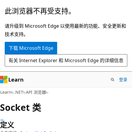
跳
跳
此浏览器不再受支持。
至
到
主
页
请升级到 Microsoft Edge 以使用最新的功能、安全更新和
要
内
技术支持。
内
导
下载 Microsoft Edge
容
航
有关 Internet Explorer 和 Microsoft Edge 的详细信息
Learn
登录
C#
Learn
.NET
API 浏览器
Socket 类
定义