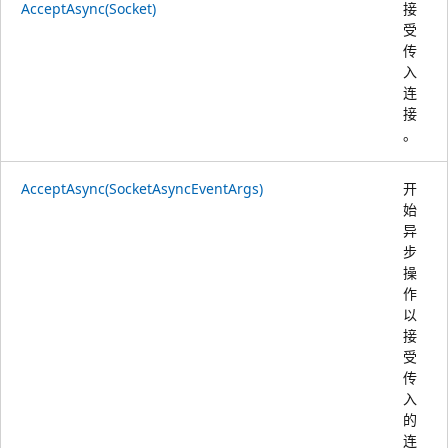
AcceptAsync(Socket)
接
受
传
入
连
接
。
AcceptAsync(SocketAsyncEventArgs)
开
始
异
步
操
作
以
接
受
传
入
的
连