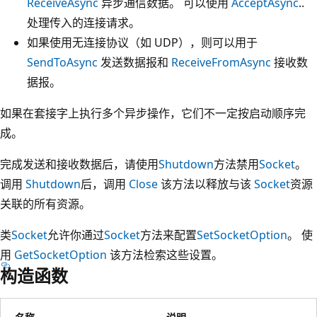
ReceiveAsync
异步通信数据。 可以使用
AcceptAsync
..
处理传入的连接请求。
如果使用无连接协议（如 UDP），则可以用于
SendToAsync
发送数据报和
ReceiveFromAsync
接收数
据报。
如果在套接字上执行多个异步操作，它们不一定按启动顺序完
成。
完成发送和接收数据后，请使用
Shutdown
方法禁用
Socket
。
调用
Shutdown
后，调用
Close
该方法以释放与该
Socket
资源
关联的所有资源。
类
Socket
允许你通过
Socket
方法来配置
SetSocketOption
。 使
用
GetSocketOption
该方法检索这些设置。
构造函数