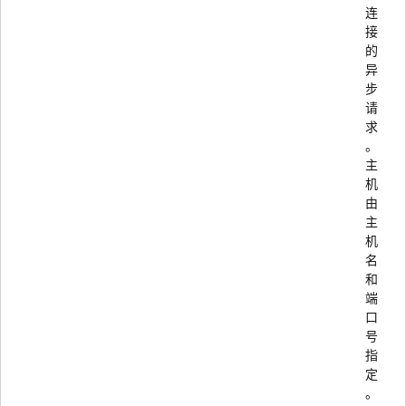
连
接
的
异
步
请
求
。
主
机
由
主
机
名
和
端
口
号
指
定
。