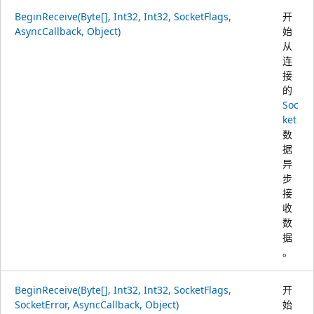
BeginReceive(Byte[], Int32, Int32, SocketFlags,
开
AsyncCallback, Object)
始
从
连
接
的
Soc
ket
数
据
异
步
接
收
数
据
。
BeginReceive(Byte[], Int32, Int32, SocketFlags,
开
SocketError, AsyncCallback, Object)
始