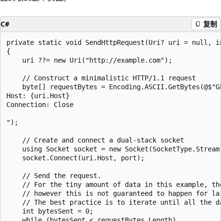
C#
复制
private static void SendHttpRequest(Uri? uri = null, in
{

    uri ??= new Uri("http://example.com");

    // Construct a minimalistic HTTP/1.1 request

    byte[] requestBytes = Encoding.ASCII.GetBytes(@$"GE
Host: {uri.Host}

Connection: Close

");

    // Create and connect a dual-stack socket

    using Socket socket = new Socket(SocketType.Stream,
    socket.Connect(uri.Host, port);

    // Send the request.

    // For the tiny amount of data in this example, th
    // however this is not guaranteed to happen for lar
    // The best practice is to iterate until all the da
    int bytesSent = 0;

    while (bytesSent < requestBytes.Length)
