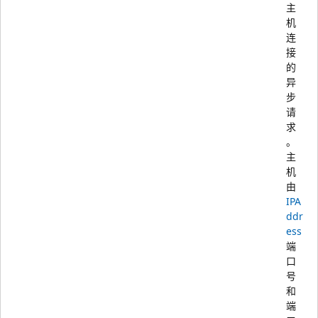
主
机
连
接
的
异
步
请
求
。
主
机
由
IPA
ddr
ess
端
口
号
和
端