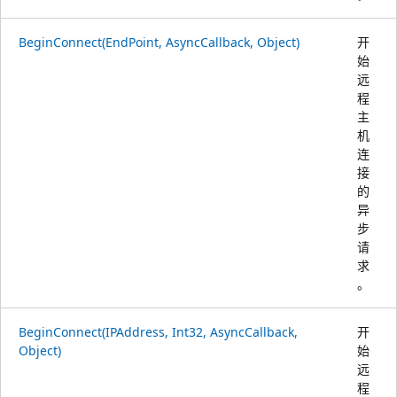
BeginConnect(EndPoint, AsyncCallback, Object)
开
始
远
程
主
机
连
接
的
异
步
请
求
。
BeginConnect(IPAddress, Int32, AsyncCallback,
开
Object)
始
远
程