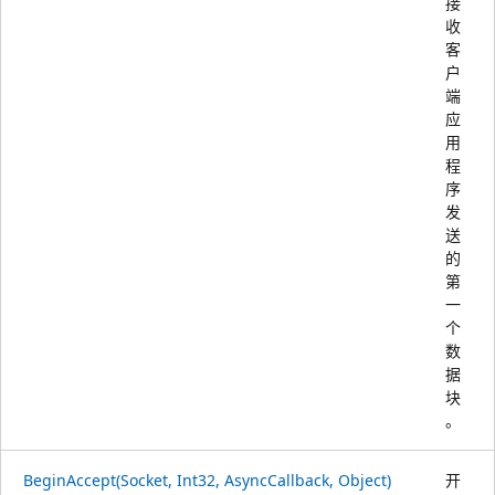
接
收
客
户
端
应
用
程
序
发
送
的
第
一
个
数
据
块
。
BeginAccept(Socket, Int32, AsyncCallback, Object)
开