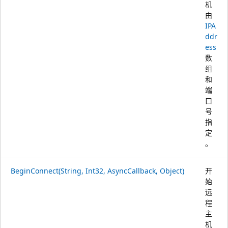
机
由
IPA
ddr
ess
数
组
和
端
口
号
指
定
。
BeginConnect(String, Int32, AsyncCallback, Object)
开
始
远
程
主
机