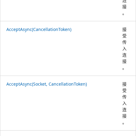
连
接
。
AcceptAsync(CancellationToken)
接
受
传
入
连
接
。
AcceptAsync(Socket, CancellationToken)
接
受
传
入
连
接
。