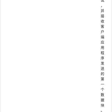
试
，
并
接
收
客
户
端
应
用
程
序
发
送
的
第
一
个
数
据
块
。