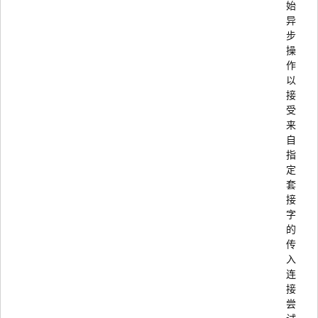
始
异
步
操
作
以
接
受
来
自
指
定
套
接
字
的
传
入
连
接
尝