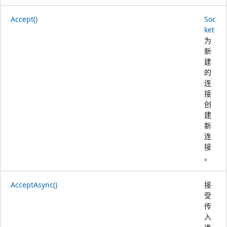
Accept()
Soc
ket
为
新
建
的
连
接
创
建
新
连
接
。
AcceptAsync()
接
受
传
入