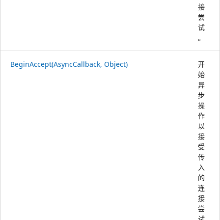
接
尝
试
。
BeginAccept(AsyncCallback, Object)
开
始
异
步
操
作
以
接
受
传
入
的
连
接
尝
试