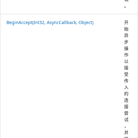
。
BeginAccept(Int32, AsyncCallback, Object)
开
始
异
步
操
作
以
接
受
传
入
的
连
接
尝
试
，
并