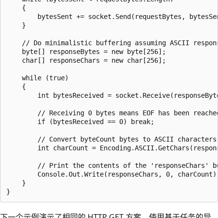
    {

        bytesSent += socket.Send(requestBytes, bytesSe
    }

    // Do minimalistic buffering assuming ASCII respons
    byte[] responseBytes = new byte[256];

    char[] responseChars = new char[256];

    while (true)

    {

        int bytesReceived = socket.Receive(responseByte
        // Receiving 0 bytes means EOF has been reached
        if (bytesReceived == 0) break;

        // Convert byteCount bytes to ASCII characters
        int charCount = Encoding.ASCII.GetChars(respon
        // Print the contents of the 'responseChars' bu
        Console.Out.Write(responseChars, 0, charCount);
    }

下一个示例演示了相同的 HTTP GET 方案，使用基于任务的异