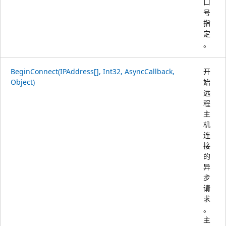
口
号
指
定
。
BeginConnect(IPAddress[], Int32, AsyncCallback,
开
Object)
始
远
程
主
机
连
接
的
异
步
请
求
。
主