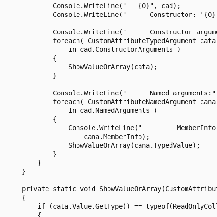
            Console.WriteLine("   {0}", cad);

            Console.WriteLine("      Constructor: '{0}'
            Console.WriteLine("      Constructor argume
            foreach( CustomAttributeTypedArgument cata

                in cad.ConstructorArguments )

            {

                ShowValueOrArray(cata);

            }

            Console.WriteLine("      Named arguments:")
            foreach( CustomAttributeNamedArgument cana

                in cad.NamedArguments )

            {

                Console.WriteLine("         MemberInfo:
                    cana.MemberInfo);

                ShowValueOrArray(cana.TypedValue);

            }

        }

    }

    private static void ShowValueOrArray(CustomAttribut
    {

        if (cata.Value.GetType() == typeof(ReadOnlyCol
        {
