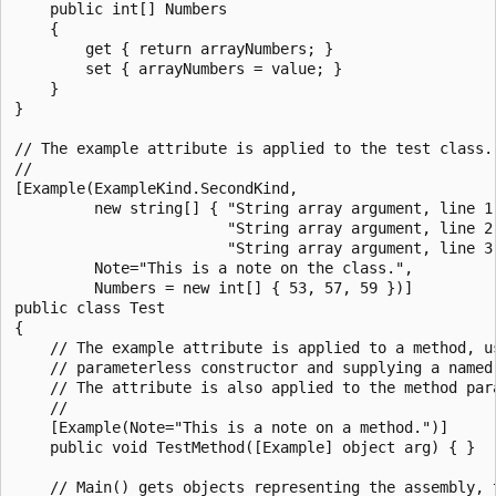
    public int[] Numbers

    {

        get { return arrayNumbers; }

        set { arrayNumbers = value; }

    }

}

// The example attribute is applied to the test class.

//

[Example(ExampleKind.SecondKind,

         new string[] { "String array argument, line 1"
                        "String array argument, line 2"
                        "String array argument, line 3"
         Note="This is a note on the class.",

         Numbers = new int[] { 53, 57, 59 })]

public class Test

{

    // The example attribute is applied to a method, us
    // parameterless constructor and supplying a named 
    // The attribute is also applied to the method para
    //

    [Example(Note="This is a note on a method.")]

    public void TestMethod([Example] object arg) { }

    // Main() gets objects representing the assembly, t