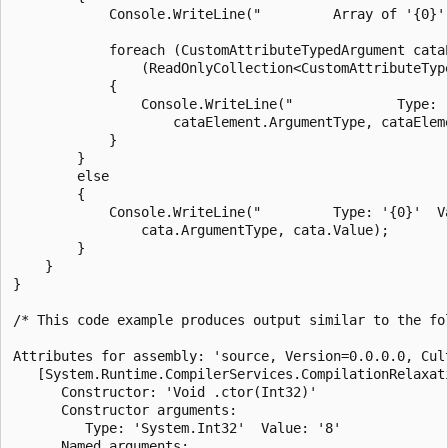
            Console.WriteLine("         Array of '{0}':
            foreach (CustomAttributeTypedArgument cataE
                (ReadOnlyCollection<CustomAttributeType
            {

                Console.WriteLine("             Type: '
                    cataElement.ArgumentType, cataEleme
            }

        }

        else

        {

            Console.WriteLine("         Type: '{0}'  Va
                cata.ArgumentType, cata.Value);

        }

    }

}

/* This code example produces output similar to the fol
Attributes for assembly: 'source, Version=0.0.0.0, Cul
   [System.Runtime.CompilerServices.CompilationRelaxati
      Constructor: 'Void .ctor(Int32)'

      Constructor arguments:

         Type: 'System.Int32'  Value: '8'

      Named arguments:
