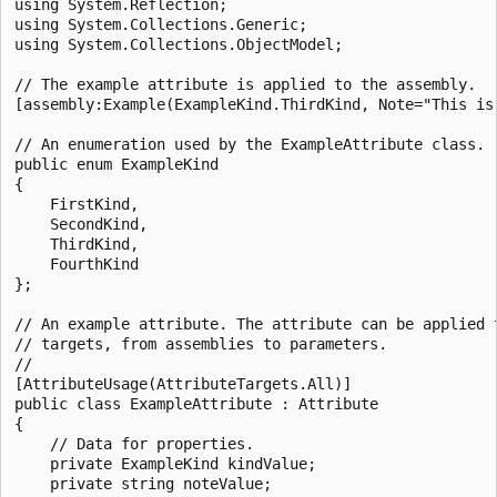
using System.Reflection;

using System.Collections.Generic;

using System.Collections.ObjectModel;

// The example attribute is applied to the assembly.

[assembly:Example(ExampleKind.ThirdKind, Note="This is 
// An enumeration used by the ExampleAttribute class.

public enum ExampleKind

{

    FirstKind,

    SecondKind,

    ThirdKind,

    FourthKind

};

// An example attribute. The attribute can be applied t
// targets, from assemblies to parameters.

//

[AttributeUsage(AttributeTargets.All)]

public class ExampleAttribute : Attribute

{

    // Data for properties.

    private ExampleKind kindValue;

    private string noteValue;
