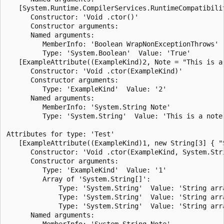
   [System.Runtime.CompilerServices.RuntimeCompatibili
      Constructor: 'Void .ctor()'

      Constructor arguments:

      Named arguments:

         MemberInfo: 'Boolean WrapNonExceptionThrows'

         Type: 'System.Boolean'  Value: 'True'

   [ExampleAttribute((ExampleKind)2, Note = "This is a 
      Constructor: 'Void .ctor(ExampleKind)'

      Constructor arguments:

         Type: 'ExampleKind'  Value: '2'

      Named arguments:

         MemberInfo: 'System.String Note'

         Type: 'System.String'  Value: 'This is a note 
Attributes for type: 'Test'

   [ExampleAttribute((ExampleKind)1, new String[3] { "
      Constructor: 'Void .ctor(ExampleKind, System.Stri
      Constructor arguments:

         Type: 'ExampleKind'  Value: '1'

         Array of 'System.String[]':

             Type: 'System.String'  Value: 'String arra
             Type: 'System.String'  Value: 'String arra
             Type: 'System.String'  Value: 'String arra
      Named arguments:

         MemberInfo: 'System.String Note'
