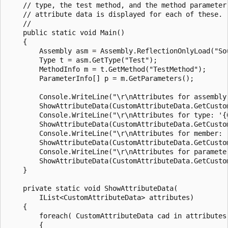
    // type, the test method, and the method parameter.
    // attribute data is displayed for each of these.

    //

    public static void Main()

    {

        Assembly asm = Assembly.ReflectionOnlyLoad("Sou
        Type t = asm.GetType("Test");

        MethodInfo m = t.GetMethod("TestMethod");

        ParameterInfo[] p = m.GetParameters();

        Console.WriteLine("\r\nAttributes for assembly:
        ShowAttributeData(CustomAttributeData.GetCustom
        Console.WriteLine("\r\nAttributes for type: '{0
        ShowAttributeData(CustomAttributeData.GetCustom
        Console.WriteLine("\r\nAttributes for member: '
        ShowAttributeData(CustomAttributeData.GetCustom
        Console.WriteLine("\r\nAttributes for parameter
        ShowAttributeData(CustomAttributeData.GetCustom
    }

    private static void ShowAttributeData(

        IList<CustomAttributeData> attributes)

    {

        foreach( CustomAttributeData cad in attributes 
        {
