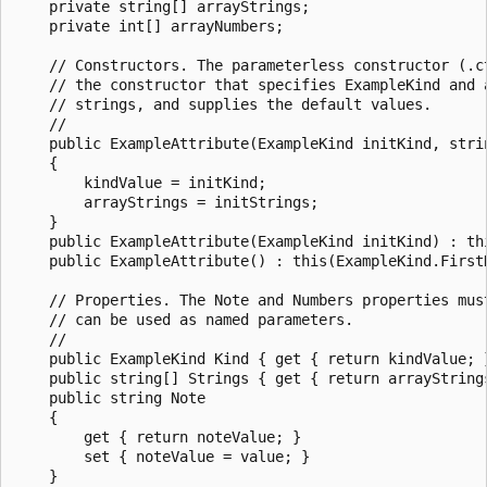
    private string[] arrayStrings;

    private int[] arrayNumbers;

    // Constructors. The parameterless constructor (.ct
    // the constructor that specifies ExampleKind and a
    // strings, and supplies the default values.

    //

    public ExampleAttribute(ExampleKind initKind, strin
    {

        kindValue = initKind;

        arrayStrings = initStrings;

    }

    public ExampleAttribute(ExampleKind initKind) : thi
    public ExampleAttribute() : this(ExampleKind.FirstK
    // Properties. The Note and Numbers properties must
    // can be used as named parameters.

    //

    public ExampleKind Kind { get { return kindValue; }
    public string[] Strings { get { return arrayStrings
    public string Note

    {

        get { return noteValue; }

        set { noteValue = value; }

    }
