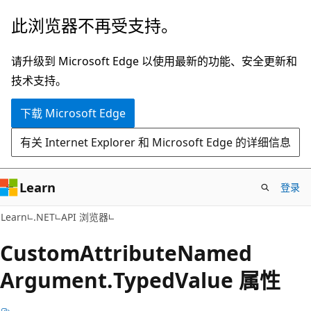
跳
跳
此浏览器不再受支持。
至
到
主
页
请升级到 Microsoft Edge 以使用最新的功能、安全更新和
要
内
技术支持。
内
导
下载 Microsoft Edge
容
航
有关 Internet Explorer 和 Microsoft Edge 的详细信息
Learn
登录
C#
Learn
.NET
API 浏览器
Custom
Attribute
Named
Argument.
Typed
Value 属性