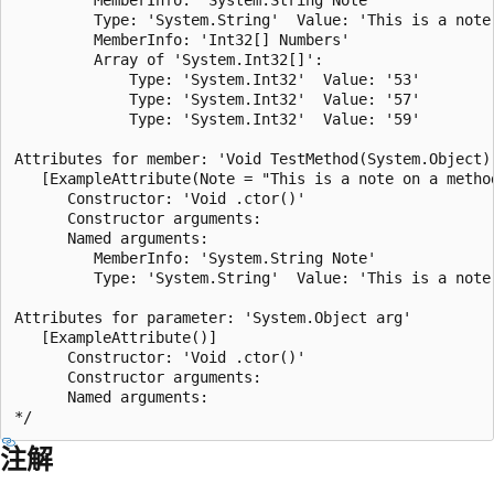
         Type: 'System.String'  Value: 'This is a note 
         MemberInfo: 'Int32[] Numbers'

         Array of 'System.Int32[]':

             Type: 'System.Int32'  Value: '53'

             Type: 'System.Int32'  Value: '57'

             Type: 'System.Int32'  Value: '59'

Attributes for member: 'Void TestMethod(System.Object)'
   [ExampleAttribute(Note = "This is a note on a method
      Constructor: 'Void .ctor()'

      Constructor arguments:

      Named arguments:

         MemberInfo: 'System.String Note'

         Type: 'System.String'  Value: 'This is a note 
Attributes for parameter: 'System.Object arg'

   [ExampleAttribute()]

      Constructor: 'Void .ctor()'

      Constructor arguments:

      Named arguments:

注解