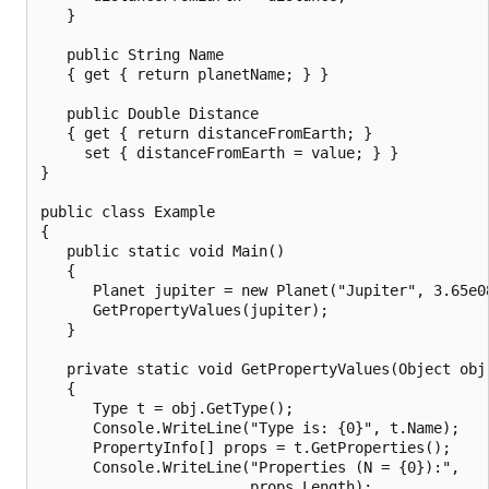
   } 

   public String Name

   { get { return planetName; } }

   public Double Distance 

   { get { return distanceFromEarth; }

     set { distanceFromEarth = value; } }

}

public class Example

{

   public static void Main()

   {

      Planet jupiter = new Planet("Jupiter", 3.65e08
      GetPropertyValues(jupiter);

   }

   private static void GetPropertyValues(Object obj)
   {

      Type t = obj.GetType();

      Console.WriteLine("Type is: {0}", t.Name);

      PropertyInfo[] props = t.GetProperties();

      Console.WriteLine("Properties (N = {0}):", 

                        props.Length);
