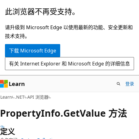
跳
跳
此浏览器不再受支持。
至
到
主
页
请升级到 Microsoft Edge 以使用最新的功能、安全更新和
要
内
技术支持。
内
导
下载 Microsoft Edge
容
航
有关 Internet Explorer 和 Microsoft Edge 的详细信息
Learn
登录
C#
Learn
.NET
API 浏览器
Property
Info.
Get
Value 方法
定义