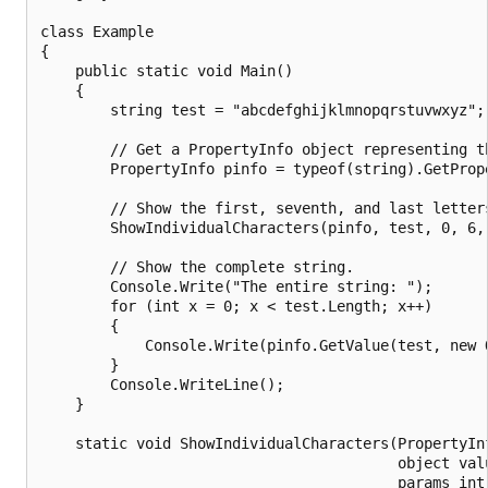
class Example

{

    public static void Main()

    {

        string test = "abcdefghijklmnopqrstuvwxyz";

        // Get a PropertyInfo object representing th
        PropertyInfo pinfo = typeof(string).GetPrope
        // Show the first, seventh, and last letters
        ShowIndividualCharacters(pinfo, test, 0, 6, 
        // Show the complete string.

        Console.Write("The entire string: ");

        for (int x = 0; x < test.Length; x++)

        {

            Console.Write(pinfo.GetValue(test, new O
        }

        Console.WriteLine();

    }

    static void ShowIndividualCharacters(PropertyInf
                                         object valu
                                         params int[