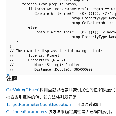
      foreach (var prop in props)

         if (prop.GetIndexParameters().Length == 0)

            Console.WriteLine("   {0} ({1}): {2}", p
                              prop.PropertyType.Name
                              prop.GetValue(obj));

         else

            Console.WriteLine("   {0} ({1}): <Indexe
                              prop.PropertyType.Name
   }

}

// The example displays the following output:

//       Type is: Planet

//       Properties (N = 2):

//          Name (String): Jupiter

注解
GetValue(Object)
调用重载以检索非索引属性的值;如果尝试
检索索引属性的值，该方法将引发异常
TargetParameterCountException
。 可以通过调用
GetIndexParameters
该方法来确定属性是否已编制索引。