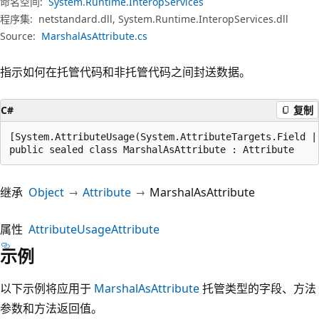
命名空间:
System.Runtime.InteropServices
程序集:
netstandard.dll, System.Runtime.InteropServices.dll
Source:
MarshalAsAttribute.cs
指示如何在托管代码和非托管代码之间封送数据。
C#
复制
[System.AttributeUsage(System.AttributeTargets.Field |
public sealed class MarshalAsAttribute : Attribute
继承
Object
Attribute
MarshalAsAttribute
属性
AttributeUsageAttribute
示例
以下示例将应用于
MarshalAsAttribute
托管类型的字段、方法
参数和方法返回值。