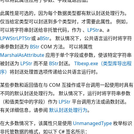
此属性是可选的，因为每个数据类型都有默认封送处理行为。
仅当给定类型可以封送到多个类型时，才需要此属性。 例如，
可以将字符串封送给非托管代码，作为 、
LPStr
a、a
LPWStr
LPTStr
或 a
BStr
。 默认情况下，公共语言运行时将字符
串参数封送为
BStr
COM 方法。 可以将属性
MarshalAsAttribute
应用于单个字段或参数，使该特定字符串
被封送为
LPStr
而不是
BStr
封送。
Tlbexp.exe（类型库导出程
序）
将封送处理首选项传递给公共语言运行时。
某些参数和返回值在与 COM 互操作或平台调用一起使用时具有
不同的默认封送处理行为。 默认情况下，运行时将字符串参数
（和值类型中的字段）作为
LPStr
平台调用方法或函数封送。
有关详细信息，请参阅
默认封送处理行为
。
在大多数情况下，该属性只是使用
UnmanagedType
枚举标识
非托管数据的格式，如以下 C# 签名所示：