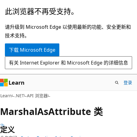
跳
跳
此浏览器不再受支持。
至
到
主
页
请升级到 Microsoft Edge 以使用最新的功能、安全更新和
要
内
技术支持。
内
导
下载 Microsoft Edge
容
航
有关 Internet Explorer 和 Microsoft Edge 的详细信息
Learn
登录
C#
Learn
.NET
API 浏览器
Marshal
AsAttribute 类
定义