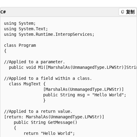
C#
复制
using System;

using System.Text;

using System.Runtime.InteropServices;

class Program

{

//Applied to a parameter.

  public void M1([MarshalAs(UnmanagedType.LPWStr)]Strin
//Applied to a field within a class.

  class MsgText {

                [MarshalAs(UnmanagedType.LPWStr)]

                public String msg = "Hello World";

                }

//Applied to a return value.

[return: MarshalAs(UnmanagedType.LPWStr)]

    public String GetMessage()

    {

        return "Hello World";
