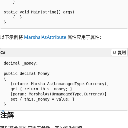
    }

static void Main(string[] args)

    {  }

以下示例将
MarshalAsAttribute
属性应用于属性：
C#
复制
decimal _money;   

public decimal Money 

{

   [return: MarshalAs(UnmanagedType.Currency)]

   get { return this._money; }

   [param: MarshalAs(UnmanagedType.Currency)]

   set { this._money = value; }

注解
可以将此属性应用于参数、字段或返回值。