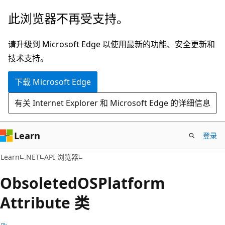
跳
跳
此浏览器不再受支持。
至
到
主
页
请升级到 Microsoft Edge 以使用最新的功能、安全更新和
要
内
技术支持。
内
导
下载 Microsoft Edge
容
航
有关 Internet Explorer 和 Microsoft Edge 的详细信息
Learn
登录
C#
Learn
.NET
API 浏览器
Obsoleted
OSPlatform
Attribute 类