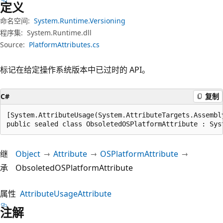
定义
命名空间:
System.Runtime.Versioning
程序集:
System.Runtime.dll
Source:
PlatformAttributes.cs
标记在给定操作系统版本中已过时的 API。
C#
复制
[System.AttributeUsage(System.AttributeTargets.Assembl
public sealed class ObsoletedOSPlatformAttribute : Sys
继
Object
Attribute
OSPlatformAttribute
承
ObsoletedOSPlatformAttribute
属性
AttributeUsageAttribute
注解