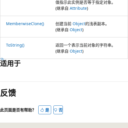
值指示此实例是否等于指定对象。
(继承自
Attribute
)
MemberwiseClone()
创建当前
Object
的浅表副本。
(继承自
Object
)
ToString()
返回一个表示当前对象的字符串。
(继承自
Object
)
适用于
阅
读
反馈
模
式
已
此页面是否有帮助？
是
否
禁
用