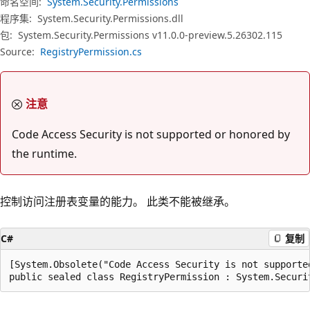
命名空间:
System.Security.Permissions
程序集:
System.Security.Permissions.dll
包:
System.Security.Permissions v11.0.0-preview.5.26302.115
Source:
RegistryPermission.cs
注意
Code Access Security is not supported or honored by
the runtime.
控制访问注册表变量的能力。 此类不能被继承。
C#
复制
[System.Obsolete("Code Access Security is not supporte
public sealed class RegistryPermission : System.Securi