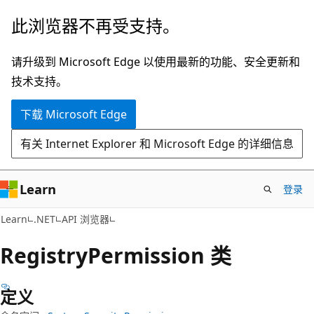
跳
跳
此浏览器不再受支持。
至
到
主
页
请升级到 Microsoft Edge 以使用最新的功能、安全更新和
要
内
技术支持。
内
导
下载 Microsoft Edge
容
航
有关 Internet Explorer 和 Microsoft Edge 的详细信息
Learn
登录
C#
Learn
.NET
API 浏览器
Registry
Permission 类
定义