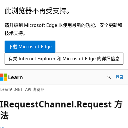
跳
跳
此浏览器不再受支持。
至
到
主
页
请升级到 Microsoft Edge 以使用最新的功能、安全更新和
要
内
技术支持。
内
导
下载 Microsoft Edge
容
航
有关 Internet Explorer 和 Microsoft Edge 的详细信息
Learn
登录
C#
Learn
.NET
API 浏览器
IRequest
Channel.
Request 方
法