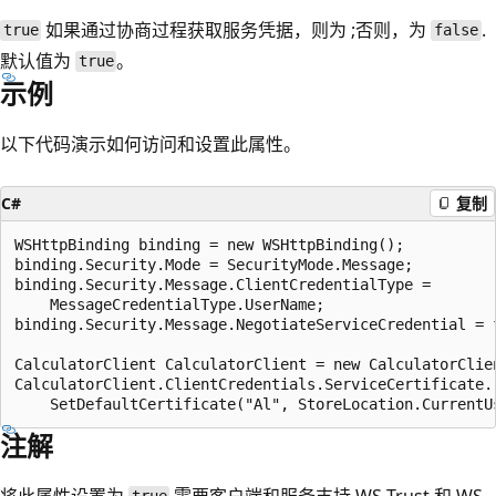
如果通过协商过程获取服务凭据，则为 ;否则，为
.
true
false
默认值为
。
true
示例
以下代码演示如何访问和设置此属性。
C#
复制
WSHttpBinding binding = new WSHttpBinding();

binding.Security.Mode = SecurityMode.Message;

binding.Security.Message.ClientCredentialType =

    MessageCredentialType.UserName;

binding.Security.Message.NegotiateServiceCredential = f
CalculatorClient CalculatorClient = new CalculatorClien
CalculatorClient.ClientCredentials.ServiceCertificate.

注解
将此属性设置为
需要客户端和服务支持 WS-Trust 和 WS-