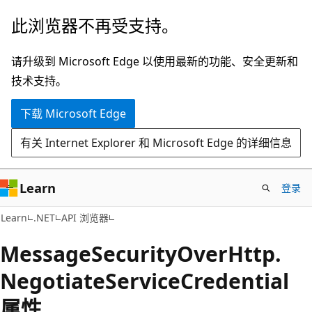
跳
跳
此浏览器不再受支持。
至
到
主
页
请升级到 Microsoft Edge 以使用最新的功能、安全更新和
要
内
技术支持。
内
导
下载 Microsoft Edge
容
航
有关 Internet Explorer 和 Microsoft Edge 的详细信息
Learn
登录
C#
Learn
.NET
API 浏览器
Message
Security
Over
Http.
Negotiate
Service
Credential
属性