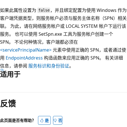
如果此属性设置为
，并且绑定配置为使用 Windows 作为
false
客户端凭据类型，则服务帐户必须与服务主体名称（SPN）相关
联。 为此，请在网络服务帐户或 LOCAL SYSTEM 帐户下运行该
服务。 也可以使用 SetSpn.exe 工具为服务帐户创建一个
SPN。 不论何种情况，客户端都必须在
<servicePrincipalName>
元素中使用正确的 SPN，或者通过使
用
EndpointAddress
构造函数来应用正确的 SPN。 有关详细
信息，请参阅
服务标识和身份验证
。
适用于
阅
读
反馈
模
式
已
此页面是否有帮助？
是
否
禁