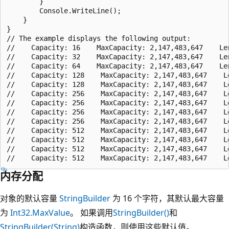
        }

        Console.WriteLine();

    }

}

// The example displays the following output:

//    Capacity: 16    MaxCapacity: 2,147,483,647    Len
//    Capacity: 32    MaxCapacity: 2,147,483,647    Len
//    Capacity: 64    MaxCapacity: 2,147,483,647    Len
//    Capacity: 128    MaxCapacity: 2,147,483,647    Le
//    Capacity: 128    MaxCapacity: 2,147,483,647    Le
//    Capacity: 256    MaxCapacity: 2,147,483,647    Le
//    Capacity: 256    MaxCapacity: 2,147,483,647    Le
//    Capacity: 256    MaxCapacity: 2,147,483,647    Le
//    Capacity: 256    MaxCapacity: 2,147,483,647    Le
//    Capacity: 512    MaxCapacity: 2,147,483,647    Le
//    Capacity: 512    MaxCapacity: 2,147,483,647    Le
//    Capacity: 512    MaxCapacity: 2,147,483,647    Le
内存分配
对象的默认容量
StringBuilder
为 16 个字符，其默认最大容量
为
Int32.MaxValue
。 如果调用
StringBuilder()
和
StringBuilder(String)
构造函数，则使用这些默认值。