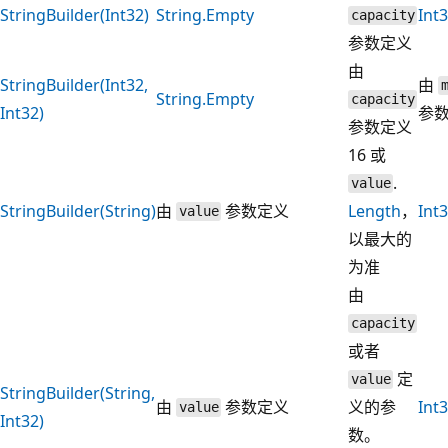
StringBuilder(Int32)
String.Empty
Int
capacity
参数定义
由
StringBuilder(Int32,
由
String.Empty
capacity
Int32)
参
参数定义
16 或
.
value
StringBuilder(String)
由
参数定义
Length
，
Int
value
以最大的
为准
由
capacity
或者
定
value
StringBuilder(String,
由
参数定义
义的参
Int
value
Int32)
数。