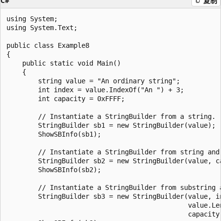
C#
复制
using System;

using System.Text;

public class Example8

{

    public static void Main()

    {

        string value = "An ordinary string";

        int index = value.IndexOf("An ") + 3;

        int capacity = 0xFFFF;

        // Instantiate a StringBuilder from a string.

        StringBuilder sb1 = new StringBuilder(value);

        ShowSBInfo(sb1);

        // Instantiate a StringBuilder from string and 
        StringBuilder sb2 = new StringBuilder(value, ca
        ShowSBInfo(sb2);

        // Instantiate a StringBuilder from substring a
        StringBuilder sb3 = new StringBuilder(value, in
                                              value.Len
                                              capacity)