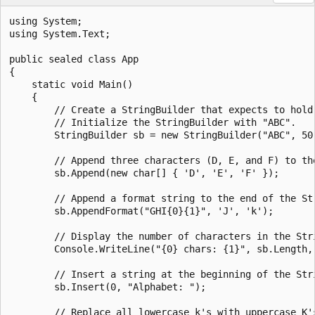
using System;

using System.Text;

public sealed class App

{

    static void Main()

    {

        // Create a StringBuilder that expects to hold 
        // Initialize the StringBuilder with "ABC".

        StringBuilder sb = new StringBuilder("ABC", 50)
        // Append three characters (D, E, and F) to the
        sb.Append(new char[] { 'D', 'E', 'F' });

        // Append a format string to the end of the Str
        sb.AppendFormat("GHI{0}{1}", 'J', 'k');

        // Display the number of characters in the Stri
        Console.WriteLine("{0} chars: {1}", sb.Length, 
        // Insert a string at the beginning of the Stri
        sb.Insert(0, "Alphabet: ");

        // Replace all lowercase k's with uppercase K's