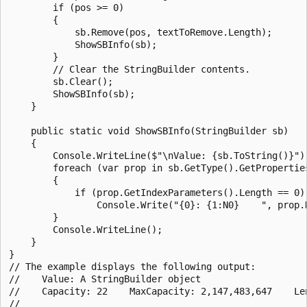
        if (pos >= 0)

        {

            sb.Remove(pos, textToRemove.Length);

            ShowSBInfo(sb);

        }

        // Clear the StringBuilder contents.

        sb.Clear();

        ShowSBInfo(sb);

    }

    public static void ShowSBInfo(StringBuilder sb)

    {

        Console.WriteLine($"\nValue: {sb.ToString()}");
        foreach (var prop in sb.GetType().GetProperties
        {

            if (prop.GetIndexParameters().Length == 0)

                Console.Write("{0}: {1:N0}    ", prop.N
        }

        Console.WriteLine();

    }

}

// The example displays the following output:

//    Value: A StringBuilder object

//    Capacity: 22    MaxCapacity: 2,147,483,647    Len
//    
