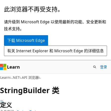
跳
跳
此浏览器不再受支持。
至
到
主
页
请升级到 Microsoft Edge 以使用最新的功能、安全更新和
要
内
技术支持。
内
导
下载 Microsoft Edge
容
航
有关 Internet Explorer 和 Microsoft Edge 的详细信息
Learn
登录
C#
Learn
.NET
API 浏览器
String
Builder 类
定义