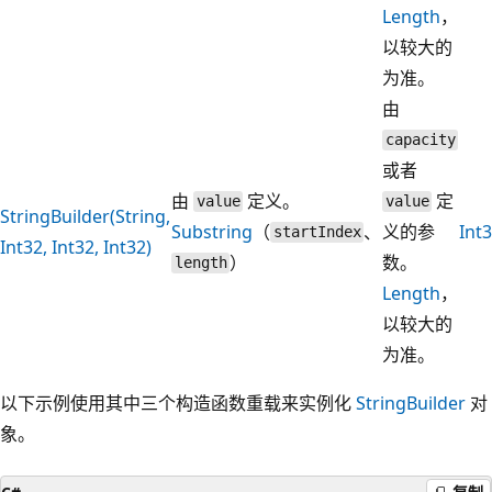
Length
，
以较大的
为准。
由
capacity
或者
由
定义。
定
value
value
StringBuilder(String,
Substring
（
、
义的参
Int
startIndex
Int32, Int32, Int32)
）
数。
length
Length
，
以较大的
为准。
以下示例使用其中三个构造函数重载来实例化
StringBuilder
对
象。