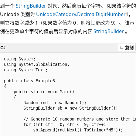
到一个
StringBuilder
对象，然后遍历每个字符。 如果该字符的
Unicode 类别为
UnicodeCategory.DecimalDigitNumber
1，
则它将数字减少 1（如果数字值为 0，则将其更改为 9）。 该示
例在更改单个字符的值前后显示对象的内容
StringBuilder
。
C#
复制
using System;

using System.Globalization;

using System.Text;

public class Example3

{

    public static void Main()

    {

        Random rnd = new Random();

        StringBuilder sb = new StringBuilder();

        // Generate 10 random numbers and store them in
        for (int ctr = 0; ctr <= 9; ctr++)

            sb.Append(rnd.Next().ToString("N5"));
