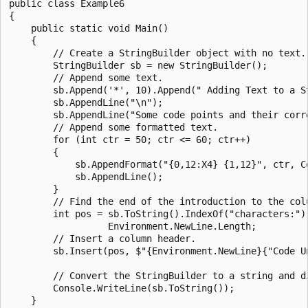
public class Example6

{

    public static void Main()

    {

        // Create a StringBuilder object with no text.

        StringBuilder sb = new StringBuilder();

        // Append some text.

        sb.Append('*', 10).Append(" Adding Text to a S
        sb.AppendLine("\n");

        sb.AppendLine("Some code points and their corre
        // Append some formatted text.

        for (int ctr = 50; ctr <= 60; ctr++)

        {

            sb.AppendFormat("{0,12:X4} {1,12}", ctr, Co
            sb.AppendLine();

        }

        // Find the end of the introduction to the colu
        int pos = sb.ToString().IndexOf("characters:") 
                  Environment.NewLine.Length;

        // Insert a column header.

        sb.Insert(pos, $"{Environment.NewLine}{"Code U
        // Convert the StringBuilder to a string and di
        Console.WriteLine(sb.ToString());

    }
