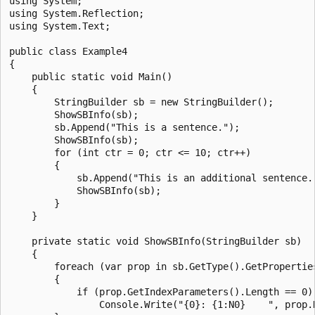
using System;

using System.Reflection;

using System.Text;

public class Example4

{

    public static void Main()

    {

        StringBuilder sb = new StringBuilder();

        ShowSBInfo(sb);

        sb.Append("This is a sentence.");

        ShowSBInfo(sb);

        for (int ctr = 0; ctr <= 10; ctr++)

        {

            sb.Append("This is an additional sentence."
            ShowSBInfo(sb);

        }

    }

    private static void ShowSBInfo(StringBuilder sb)

    {

        foreach (var prop in sb.GetType().GetProperties
        {

            if (prop.GetIndexParameters().Length == 0)

                Console.Write("{0}: {1:N0}    ", prop.N