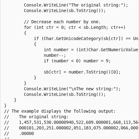
        Console.WriteLine("The original string:");

        Console.WriteLine(sb.ToString());

        // Decrease each number by one.

        for (int ctr = 0; ctr < sb.Length; ctr++)

        {

            if (Char.GetUnicodeCategory(sb[ctr]) == Uni
            {

                int number = (int)Char.GetNumericValue(
                number--;

                if (number < 0) number = 9;

                sb[ctr] = number.ToString()[0];

            }

        }

        Console.WriteLine("\nThe new string:");

        Console.WriteLine(sb.ToString());

    }

}

// The example displays the following output:

//    The original string:

//    1,457,531,530.00000940,522,609.000001,668,113,56
//    000101,203,251.000002,051,183,075.000002,066,000
//    .00000

//    
