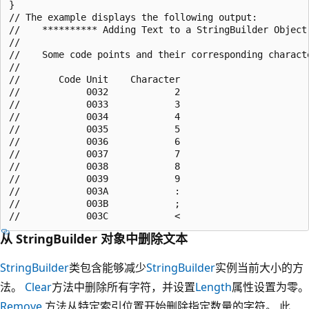
}

// The example displays the following output:

//    ********** Adding Text to a StringBuilder Object 
//

//    Some code points and their corresponding characte
//

//       Code Unit    Character

//            0032            2

//            0033            3

//            0034            4

//            0035            5

//            0036            6

//            0037            7

//            0038            8

//            0039            9

//            003A            :

//            003B            ;

从 StringBuilder 对象中删除文本
StringBuilder
类包含能够减少
StringBuilder
实例当前大小的方
法。
Clear
方法中删除所有字符，并设置
Length
属性设置为零。
Remove
方法从特定索引位置开始删除指定数量的字符。 此