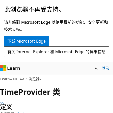
跳
跳
此浏览器不再受支持。
至
到
主
页
请升级到 Microsoft Edge 以使用最新的功能、安全更新和
要
内
技术支持。
内
导
下载 Microsoft Edge
容
航
有关 Internet Explorer 和 Microsoft Edge 的详细信息
Learn
登录
C#
Learn
.NET
API 浏览器
Time
Provider 类
定义