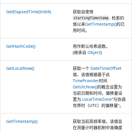
GetElapsedTime(Int64)
获取自使用
. 检索的
startingTimestamp
值以来
GetTimestamp()
的已
用时间。
GetHashCode()
用作默认哈希函数。
(继承自
Object
)
GetLocalNow()
获取一个
DateTimeOffset
值，该值根据基于此
TimeProvider
时间
GetUtcNow()
的概念设置为
当前日期和时间，偏移量设
置为
LocalTimeZone
“与协调
世界时（UTC）的偏移量”。
GetTimestamp()
获取当前高频率值，该值旨
在测量计时器机制中准确度