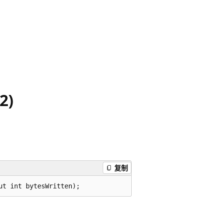
2)
复制
ut int bytesWritten);