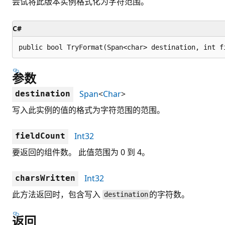
尝试将此版本实例格式化为字符范围。
C#
public bool TryFormat(Span<char> destination, int f
参数
Span
<
Char
>
destination
写入此实例的值的格式为字符范围的范围。
Int32
fieldCount
要返回的组件数。 此值范围为 0 到 4。
Int32
charsWritten
此方法返回时，包含写入
的字符数。
destination
返回