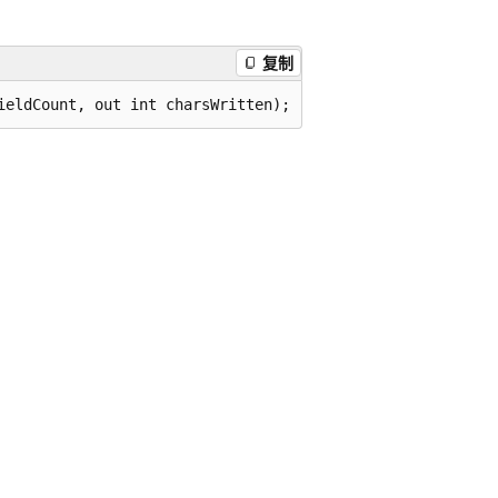
复制
ieldCount, out int charsWritten);