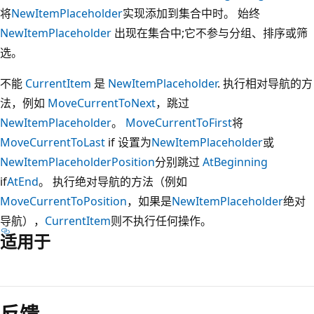
将
NewItemPlaceholder
实现添加到集合中时。 始终
NewItemPlaceholder
出现在集合中;它不参与分组、排序或筛
选。
不能
CurrentItem
是
NewItemPlaceholder
. 执行相对导航的方
法，例如
MoveCurrentToNext
，跳过
NewItemPlaceholder
。
MoveCurrentToFirst
将
MoveCurrentToLast
if 设置为
NewItemPlaceholder
或
NewItemPlaceholderPosition
分别跳过
AtBeginning
if
AtEnd
。 执行绝对导航的方法（例如
MoveCurrentToPosition
，如果是
NewItemPlaceholder
绝对
导航），
CurrentItem
则不执行任何操作。
适用于
阅
读
反馈
模