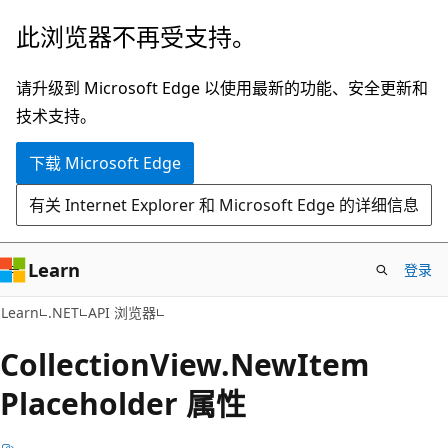
跳
跳
此浏览器不再受支持。
至
到
主
页
请升级到 Microsoft Edge 以使用最新的功能、安全更新和
要
内
技术支持。
内
导
下载 Microsoft Edge
容
航
有关 Internet Explorer 和 Microsoft Edge 的详细信息
Learn
登录
C#
Learn
.NET
API 浏览器
Collection
View.
New
Item
Placeholder 属性