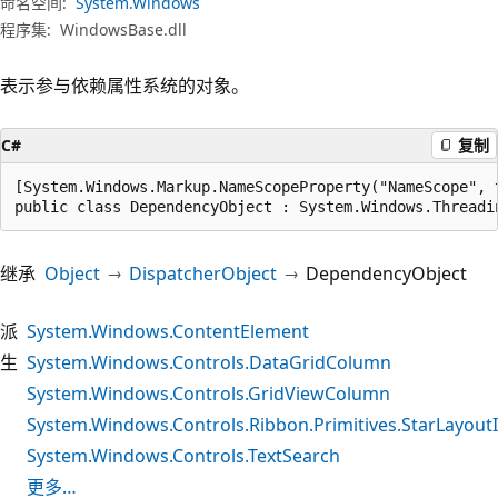
命名空间:
System.Windows
程序集:
WindowsBase.dll
表示参与依赖属性系统的对象。
C#
复制
[System.Windows.Markup.NameScopeProperty("NameScope", 
public class DependencyObject : System.Windows.Threadi
继承
Object
DispatcherObject
DependencyObject
派
System.Windows.ContentElement
生
System.Windows.Controls.DataGridColumn
System.Windows.Controls.GridViewColumn
System.Windows.Controls.Ribbon.Primitives.StarLayout
System.Windows.Controls.TextSearch
更多…