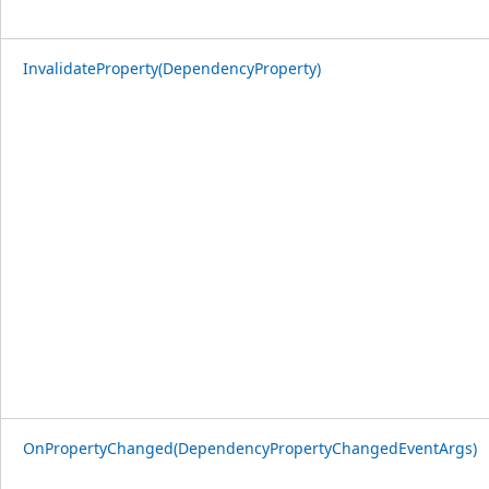
InvalidateProperty(DependencyProperty)
OnPropertyChanged(DependencyPropertyChangedEventArgs)