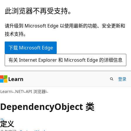
跳
跳
此浏览器不再受支持。
至
到
主
页
请升级到 Microsoft Edge 以使用最新的功能、安全更新和
要
内
技术支持。
内
导
下载 Microsoft Edge
容
航
有关 Internet Explorer 和 Microsoft Edge 的详细信息
Learn
登录
C#
Learn
.NET
API 浏览器
Dependency
Object 类
定义