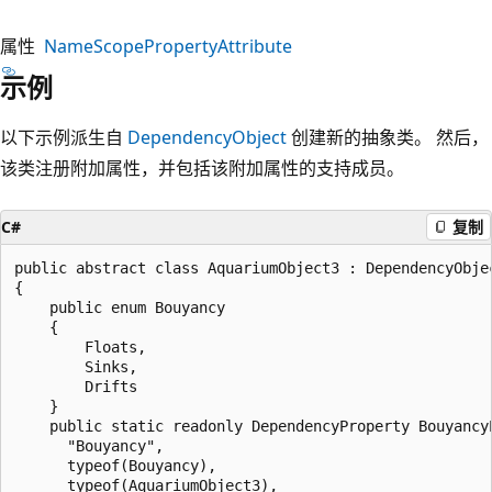
属性
NameScopePropertyAttribute
示例
以下示例派生自
DependencyObject
创建新的抽象类。 然后，
该类注册附加属性，并包括该附加属性的支持成员。
C#
复制
public abstract class AquariumObject3 : DependencyObjec
{

    public enum Bouyancy

    {

        Floats,

        Sinks,

        Drifts

    }

    public static readonly DependencyProperty Bouyancy
      "Bouyancy",

      typeof(Bouyancy),

      typeof(AquariumObject3),
