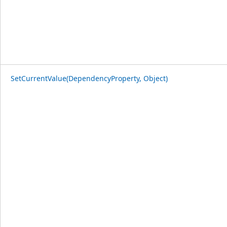
SetCurrentValue(DependencyProperty, Object)