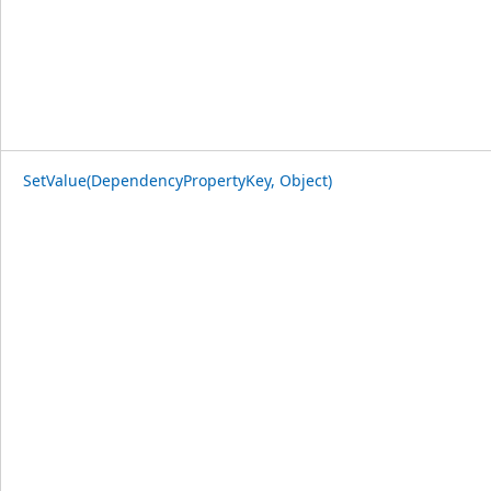
SetValue(DependencyPropertyKey, Object)