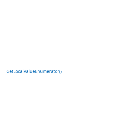
GetLocalValueEnumerator()