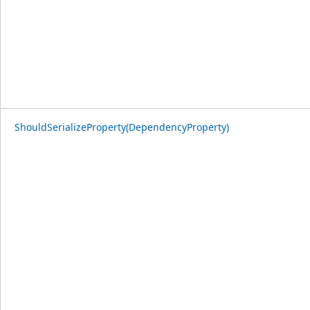
ShouldSerializeProperty(DependencyProperty)