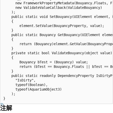
      new FrameworkPropertyMetadata(Bouyancy.Floats, F
      new ValidateValueCallback(ValidateBouyancy)

    );

    public static void SetBouyancy(UIElement element, B
    {

        element.SetValue(BouyancyProperty, value);

    }

    public static Bouyancy GetBouyancy(UIElement elemen
    {

        return (Bouyancy)element.GetValue(BouyancyPrope
    }

    private static bool ValidateBouyancy(object value)

    {

        Bouyancy bTest = (Bouyancy) value;

        return (bTest == Bouyancy.Floats || bTest == B
    }

    public static readonly DependencyProperty IsDirtyP
      "IsDirty",

      typeof(Boolean),

      typeof(AquariumObject3)

    );

注解