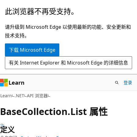
跳
跳
此浏览器不再受支持。
至
到
主
页
请升级到 Microsoft Edge 以使用最新的功能、安全更新和
要
内
技术支持。
内
导
下载 Microsoft Edge
容
航
有关 Internet Explorer 和 Microsoft Edge 的详细信息
Learn
登录
C#
Learn
.NET
API 浏览器
Base
Collection.
List 属性
定义