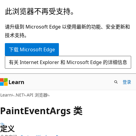
跳
跳
此浏览器不再受支持。
至
到
主
页
请升级到 Microsoft Edge 以使用最新的功能、安全更新和
要
内
技术支持。
内
导
下载 Microsoft Edge
容
航
有关 Internet Explorer 和 Microsoft Edge 的详细信息
Learn
登录
C#
Learn
.NET
API 浏览器
Paint
Event
Args 类
定义