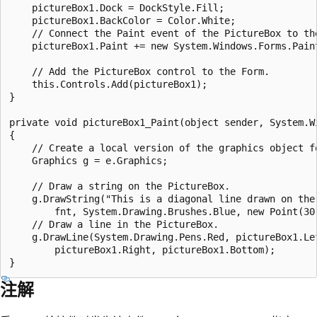
    pictureBox1.Dock = DockStyle.Fill;

    pictureBox1.BackColor = Color.White;

    // Connect the Paint event of the PictureBox to the
    pictureBox1.Paint += new System.Windows.Forms.Pain
    // Add the PictureBox control to the Form.

    this.Controls.Add(pictureBox1);

}

private void pictureBox1_Paint(object sender, System.Wi
{

    // Create a local version of the graphics object fo
    Graphics g = e.Graphics;

    // Draw a string on the PictureBox.

    g.DrawString("This is a diagonal line drawn on the 
        fnt, System.Drawing.Brushes.Blue, new Point(30,
    // Draw a line in the PictureBox.

    g.DrawLine(System.Drawing.Pens.Red, pictureBox1.Lef
        pictureBox1.Right, pictureBox1.Bottom);

注解