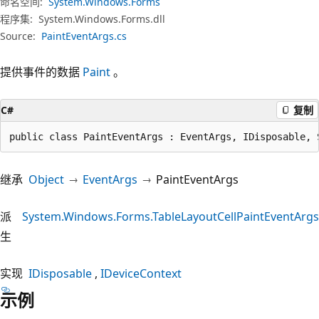
命名空间:
System.Windows.Forms
程序集:
System.Windows.Forms.dll
Source:
PaintEventArgs.cs
提供事件的数据
Paint
。
C#
复制
public class PaintEventArgs : EventArgs, IDisposable, 
继承
Object
EventArgs
PaintEventArgs
派
System.Windows.Forms.TableLayoutCellPaintEventArgs
生
实现
IDisposable
IDeviceContext
示例