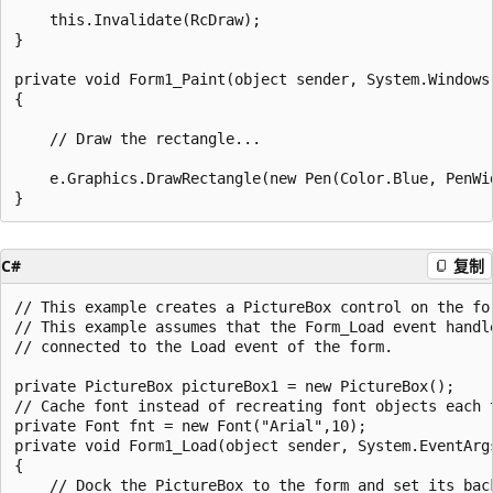
    this.Invalidate(RcDraw);

}

private void Form1_Paint(object sender, System.Windows.
{

    // Draw the rectangle...

    e.Graphics.DrawRectangle(new Pen(Color.Blue, PenWid
C#
复制
// This example creates a PictureBox control on the for
// This example assumes that the Form_Load event handle
// connected to the Load event of the form.

private PictureBox pictureBox1 = new PictureBox();

// Cache font instead of recreating font objects each t
private Font fnt = new Font("Arial",10);

private void Form1_Load(object sender, System.EventArgs
{

    // Dock the PictureBox to the form and set its back