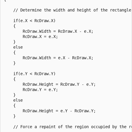
    // Determine the width and height of the rectangle.
    if(e.X < RcDraw.X)

    {

        RcDraw.Width = RcDraw.X - e.X;

        RcDraw.X = e.X;

    }

    else

    {

        RcDraw.Width = e.X - RcDraw.X;

    }

    if(e.Y < RcDraw.Y)

    {

        RcDraw.Height = RcDraw.Y - e.Y;

        RcDraw.Y = e.Y;

    }

    else

    {

        RcDraw.Height = e.Y - RcDraw.Y;

    }

    // Force a repaint of the region occupied by the re