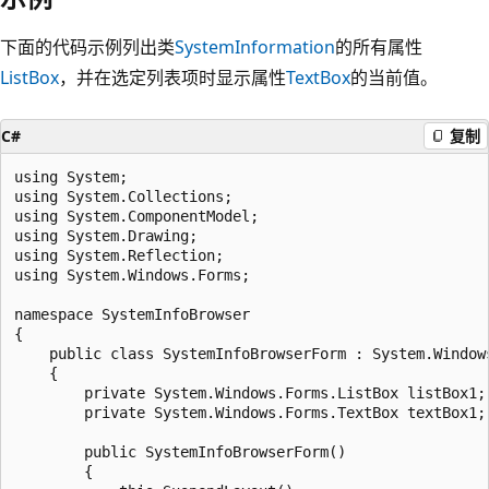
下面的代码示例列出类
SystemInformation
的所有属性
ListBox
，并在选定列表项时显示属性
TextBox
的当前值。
C#
复制
using System;

using System.Collections;

using System.ComponentModel;

using System.Drawing;

using System.Reflection;

using System.Windows.Forms;

namespace SystemInfoBrowser

{

    public class SystemInfoBrowserForm : System.Windows
    {

        private System.Windows.Forms.ListBox listBox1;

        private System.Windows.Forms.TextBox textBox1; 
        public SystemInfoBrowserForm()

        {
