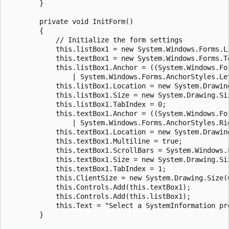
        }

        private void InitForm()

        {

            // Initialize the form settings

            this.listBox1 = new System.Windows.Forms.Li
            this.textBox1 = new System.Windows.Forms.Te
            this.listBox1.Anchor = ((System.Windows.Fo
                | System.Windows.Forms.AnchorStyles.Le
            this.listBox1.Location = new System.Drawing
            this.listBox1.Size = new System.Drawing.Siz
            this.listBox1.TabIndex = 0;            

            this.textBox1.Anchor = ((System.Windows.Fo
                | System.Windows.Forms.AnchorStyles.Rig
            this.textBox1.Location = new System.Drawing
            this.textBox1.Multiline = true;

            this.textBox1.ScrollBars = System.Windows.
            this.textBox1.Size = new System.Drawing.Siz
            this.textBox1.TabIndex = 1;            

            this.ClientSize = new System.Drawing.Size(6
            this.Controls.Add(this.textBox1);

            this.Controls.Add(this.listBox1);          
            this.Text = "Select a SystemInformation pr
        }
