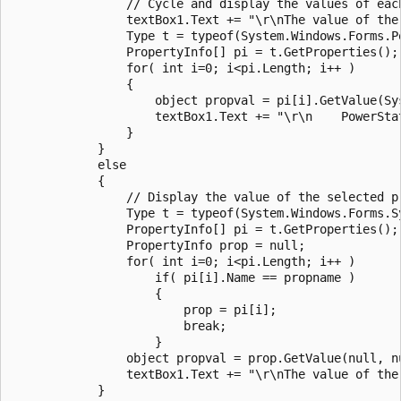
                // Cycle and display the values of eac
                textBox1.Text += "\r\nThe value of the
                Type t = typeof(System.Windows.Forms.Po
                PropertyInfo[] pi = t.GetProperties(); 
                for( int i=0; i<pi.Length; i++ )

                {

                    object propval = pi[i].GetValue(Sy
                    textBox1.Text += "\r\n    PowerSta
                }

            }

            else

            {

                // Display the value of the selected p
                Type t = typeof(System.Windows.Forms.Sy
                PropertyInfo[] pi = t.GetProperties(); 
                PropertyInfo prop = null;

                for( int i=0; i<pi.Length; i++ )

                    if( pi[i].Name == propname )

                    {

                        prop = pi[i];

                        break;           

                    }

                object propval = prop.GetValue(null, nu
                textBox1.Text += "\r\nThe value of the
            }
