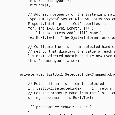
            this.SuspendLayout();

            InitForm();

            // Add each property of the SystemInformati
            Type t = typeof(System.Windows.Forms.System
            PropertyInfo[] pi = t.GetProperties();     
            for( int i=0; i<pi.Length; i++ )

                listBox1.Items.Add( pi[i].Name );      
            textBox1.Text = "The SystemInformation cla
            // Configure the list item selected handler
            // method that displays the value of each p
            listBox1.SelectedIndexChanged += new Event
            this.ResumeLayout(false);

        }

        private void listBox1_SelectedIndexChanged(obje
        {

            // Return if no list item is selected.

            if( listBox1.SelectedIndex == -1 ) return;

            // Get the property name from the list item
            string propname = listBox1.Text;

            if( propname == "PowerStatus" )

            {
