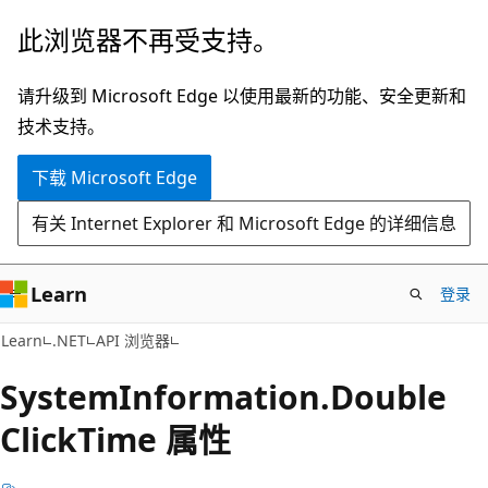
跳
跳
此浏览器不再受支持。
至
到
主
页
请升级到 Microsoft Edge 以使用最新的功能、安全更新和
要
内
技术支持。
内
导
下载 Microsoft Edge
容
航
有关 Internet Explorer 和 Microsoft Edge 的详细信息
Learn
登录
C#
Learn
.NET
API 浏览器
System
Information.
Double
Click
Time 属性