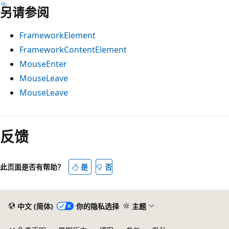
另请参阅
FrameworkElement
FrameworkContentElement
MouseEnter
MouseLeave
MouseLeave
阅
读
反馈
模
式
此页面是否有帮助？
是
否
已
禁
用
中文 (简体)
你的隐私选择
主题