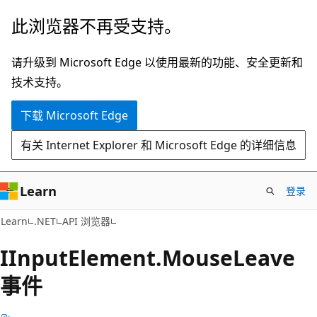
跳
跳
此浏览器不再受支持。
至
到
主
页
请升级到 Microsoft Edge 以使用最新的功能、安全更新和
要
内
技术支持。
内
导
下载 Microsoft Edge
容
航
有关 Internet Explorer 和 Microsoft Edge 的详细信息
Learn
登录
C#
Learn
.NET
API 浏览器
IInput
Element.
Mouse
Leave
事件