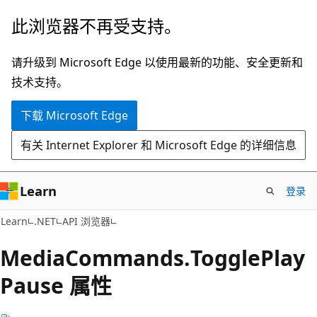
跳
跳
此浏览器不再受支持。
至
到
主
页
请升级到 Microsoft Edge 以使用最新的功能、安全更新和
要
内
技术支持。
内
导
下载 Microsoft Edge
容
航
有关 Internet Explorer 和 Microsoft Edge 的详细信息
Learn
登录
C#
Learn
.NET
API 浏览器
Media
Commands.
Toggle
Play
Pause 属性