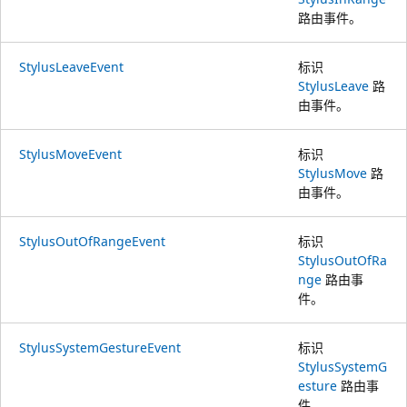
路由事件。
StylusLeaveEvent
标识
StylusLeave
路
由事件。
StylusMoveEvent
标识
StylusMove
路
由事件。
StylusOutOfRangeEvent
标识
StylusOutOfRa
nge
路由事
件。
StylusSystemGestureEvent
标识
StylusSystemG
esture
路由事
件。