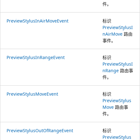
件。
PreviewStylusInAirMoveEvent
标识
PreviewStylusI
nAirMove
路由
事件。
PreviewStylusInRangeEvent
标识
PreviewStylusI
nRange
路由事
件。
PreviewStylusMoveEvent
标识
PreviewStylus
Move
路由事
件。
PreviewStylusOutOfRangeEvent
标识
PreviewStylus