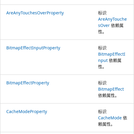
AreAnyTouchesOverProperty
标识
AreAnyTouche
sOver
依赖属
性。
BitmapEffectInputProperty
标识
BitmapEffectI
nput
依赖属
性。
BitmapEffectProperty
标识
BitmapEffect
依赖属性。
CacheModeProperty
标识
CacheMode
依
赖属性。