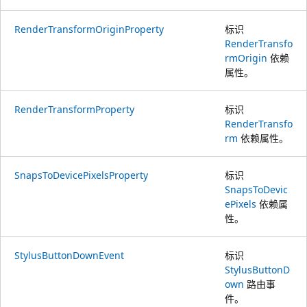
RenderTransformOriginProperty
标识
RenderTransfo
rmOrigin
依赖
属性。
RenderTransformProperty
标识
RenderTransfo
rm
依赖属性。
SnapsToDevicePixelsProperty
标识
SnapsToDevic
ePixels
依赖属
性。
StylusButtonDownEvent
标识
StylusButtonD
own
路由事
件。