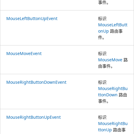
事件。
MouseLeftButtonUpEvent
标识
MouseLeftButt
onUp
路由事
件。
MouseMoveEvent
标识
MouseMove
路
由事件。
MouseRightButtonDownEvent
标识
MouseRightBu
ttonDown
路由
事件。
MouseRightButtonUpEvent
标识
MouseRightBu
ttonUp
路由事