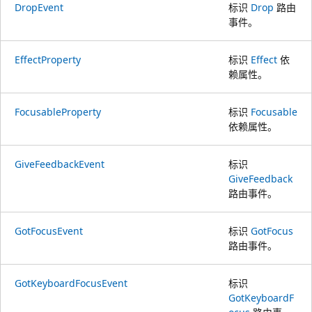
DropEvent
标识
Drop
路由
事件。
EffectProperty
标识
Effect
依
赖属性。
FocusableProperty
标识
Focusable
依赖属性。
GiveFeedbackEvent
标识
GiveFeedback
路由事件。
GotFocusEvent
标识
GotFocus
路由事件。
GotKeyboardFocusEvent
标识
GotKeyboardF