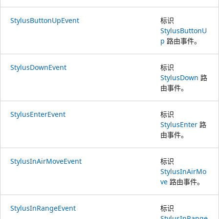
StylusButtonUpEvent
标识
StylusButtonU
p
路由事件。
StylusDownEvent
标识
StylusDown
路
由事件。
StylusEnterEvent
标识
StylusEnter
路
由事件。
StylusInAirMoveEvent
标识
StylusInAirMo
ve
路由事件。
StylusInRangeEvent
标识
StylusInRange