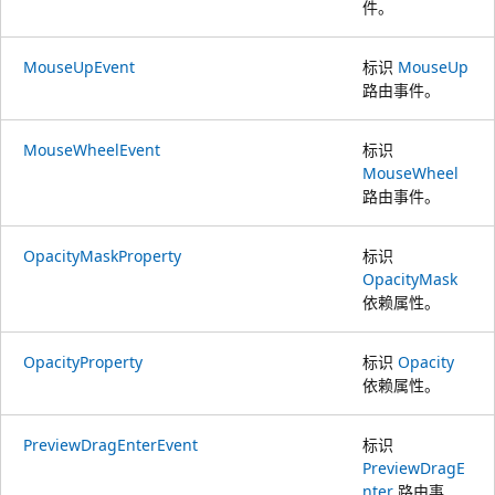
件。
MouseUpEvent
标识
MouseUp
路由事件。
MouseWheelEvent
标识
MouseWheel
路由事件。
OpacityMaskProperty
标识
OpacityMask
依赖属性。
OpacityProperty
标识
Opacity
依赖属性。
PreviewDragEnterEvent
标识
PreviewDragE
nter
路由事