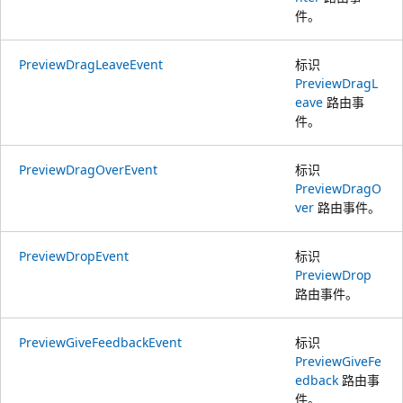
件。
PreviewDragLeaveEvent
标识
PreviewDragL
eave
路由事
件。
PreviewDragOverEvent
标识
PreviewDragO
ver
路由事件。
PreviewDropEvent
标识
PreviewDrop
路由事件。
PreviewGiveFeedbackEvent
标识
PreviewGiveFe
edback
路由事
件。