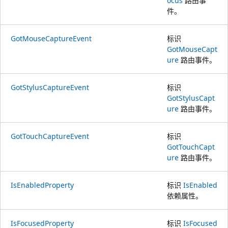
ocus
路由事
件。
GotMouseCaptureEvent
标识
GotMouseCapt
ure
路由事件。
GotStylusCaptureEvent
标识
GotStylusCapt
ure
路由事件。
GotTouchCaptureEvent
标识
GotTouchCapt
ure
路由事件。
IsEnabledProperty
标识
IsEnabled
依赖属性。
IsFocusedProperty
标识
IsFocused