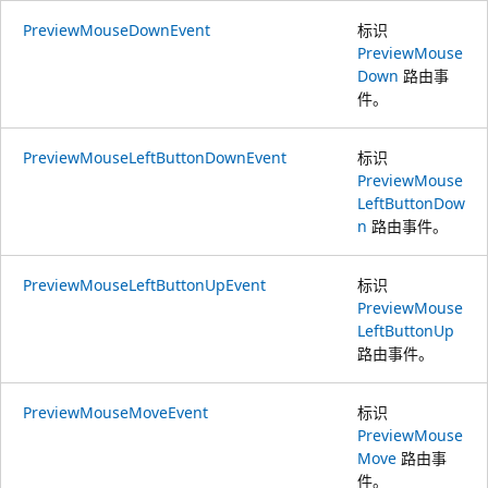
PreviewMouseDownEvent
标识
PreviewMouse
Down
路由事
件。
PreviewMouseLeftButtonDownEvent
标识
PreviewMouse
LeftButtonDow
n
路由事件。
PreviewMouseLeftButtonUpEvent
标识
PreviewMouse
LeftButtonUp
路由事件。
PreviewMouseMoveEvent
标识
PreviewMouse
Move
路由事
件。