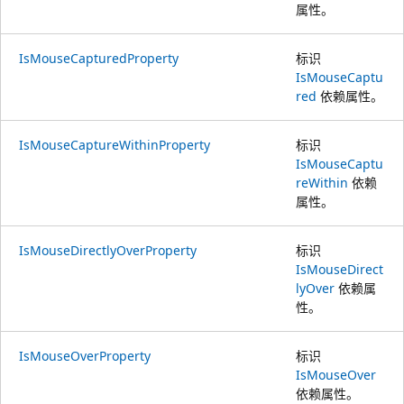
属性。
IsMouseCapturedProperty
标识
IsMouseCaptu
red
依赖属性。
IsMouseCaptureWithinProperty
标识
IsMouseCaptu
reWithin
依赖
属性。
IsMouseDirectlyOverProperty
标识
IsMouseDirect
lyOver
依赖属
性。
IsMouseOverProperty
标识
IsMouseOver
依赖属性。