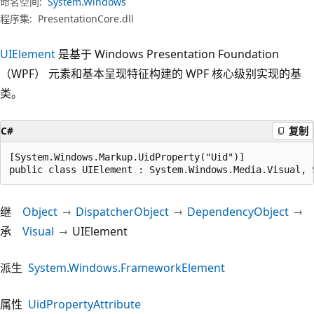
命名空间:
System.Windows
程序集:
PresentationCore.dll
UIElement
是基于 Windows Presentation Foundation
（WPF） 元素和基本呈现特征构建的 WPF 核心级别实现的基
类。
C#
复制
[System.Windows.Markup.UidProperty("Uid")]

public class UIElement : System.Windows.Media.Visual, 
继
Object
DispatcherObject
DependencyObject
承
Visual
UIElement
派生
System.Windows.FrameworkElement
属性
UidPropertyAttribute