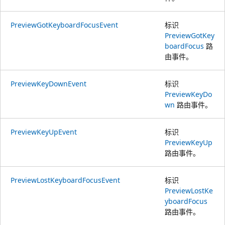
PreviewGotKeyboardFocusEvent
标识
PreviewGotKey
boardFocus
路
由事件。
PreviewKeyDownEvent
标识
PreviewKeyDo
wn
路由事件。
PreviewKeyUpEvent
标识
PreviewKeyUp
路由事件。
PreviewLostKeyboardFocusEvent
标识
PreviewLostKe
yboardFocus
路由事件。