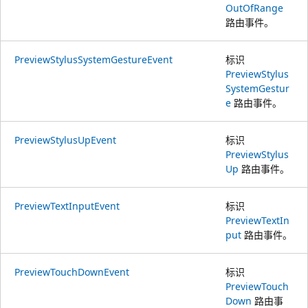
OutOfRange
路由事件。
PreviewStylusSystemGestureEvent
标识
PreviewStylus
SystemGestur
e
路由事件。
PreviewStylusUpEvent
标识
PreviewStylus
Up
路由事件。
PreviewTextInputEvent
标识
PreviewTextIn
put
路由事件。
PreviewTouchDownEvent
标识
PreviewTouch
Down
路由事