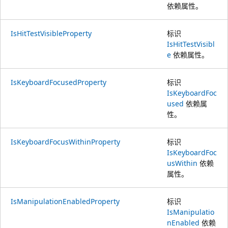
依赖属性。
IsHitTestVisibleProperty
标识
IsHitTestVisibl
e
依赖属性。
IsKeyboardFocusedProperty
标识
IsKeyboardFoc
used
依赖属
性。
IsKeyboardFocusWithinProperty
标识
IsKeyboardFoc
usWithin
依赖
属性。
IsManipulationEnabledProperty
标识
IsManipulatio
nEnabled
依赖