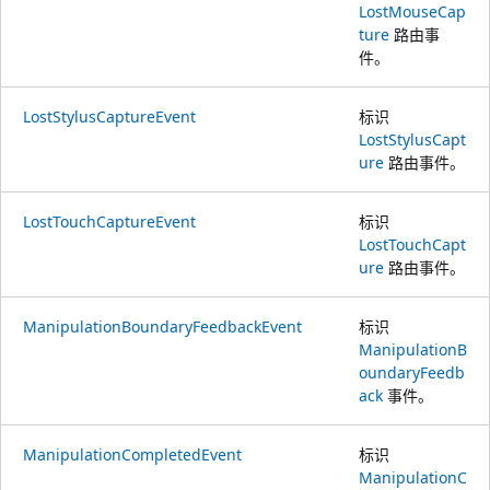
LostMouseCap
ture
路由事
件。
LostStylusCaptureEvent
标识
LostStylusCapt
ure
路由事件。
LostTouchCaptureEvent
标识
LostTouchCapt
ure
路由事件。
ManipulationBoundaryFeedbackEvent
标识
ManipulationB
oundaryFeedb
ack
事件。
ManipulationCompletedEvent
标识
ManipulationC