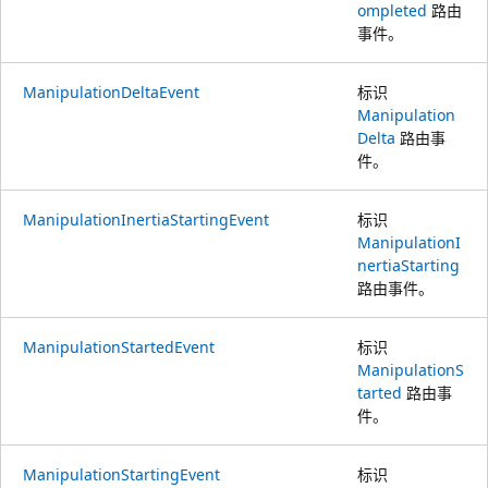
ompleted
路由
事件。
ManipulationDeltaEvent
标识
Manipulation
Delta
路由事
件。
ManipulationInertiaStartingEvent
标识
ManipulationI
nertiaStarting
路由事件。
ManipulationStartedEvent
标识
ManipulationS
tarted
路由事
件。
ManipulationStartingEvent
标识