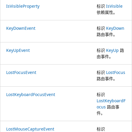
IsVisibleProperty
标识
IsVisible
依赖属性。
KeyDownEvent
标识
KeyDown
路由事件。
KeyUpEvent
标识
KeyUp
路
由事件。
LostFocusEvent
标识
LostFocus
路由事件。
LostKeyboardFocusEvent
标识
LostKeyboardF
ocus
路由事
件。
LostMouseCaptureEvent
标识