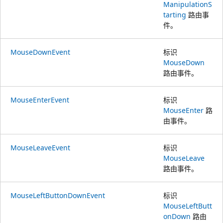
ManipulationS
tarting
路由事
件。
MouseDownEvent
标识
MouseDown
路由事件。
MouseEnterEvent
标识
MouseEnter
路
由事件。
MouseLeaveEvent
标识
MouseLeave
路由事件。
MouseLeftButtonDownEvent
标识
MouseLeftButt
onDown
路由