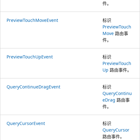
件。
PreviewTouchMoveEvent
标识
PreviewTouch
Move
路由事
件。
PreviewTouchUpEvent
标识
PreviewTouch
Up
路由事件。
QueryContinueDragEvent
标识
QueryContinu
eDrag
路由事
件。
QueryCursorEvent
标识
QueryCursor
路由事件。