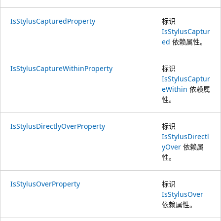
IsStylusCapturedProperty
标识
IsStylusCaptur
ed
依赖属性。
IsStylusCaptureWithinProperty
标识
IsStylusCaptur
eWithin
依赖属
性。
IsStylusDirectlyOverProperty
标识
IsStylusDirectl
yOver
依赖属
性。
IsStylusOverProperty
标识
IsStylusOver
依赖属性。