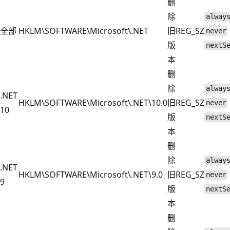
删
除
alway
全部
HKLM\SOFTWARE\Microsoft\.NET
旧
REG_SZ
never
版
nextS
本
删
除
alway
.NET
HKLM\SOFTWARE\Microsoft\.NET\10.0
旧
REG_SZ
never
10
版
nextS
本
删
除
alway
.NET
HKLM\SOFTWARE\Microsoft\.NET\9.0
旧
REG_SZ
never
9
版
nextS
本
删