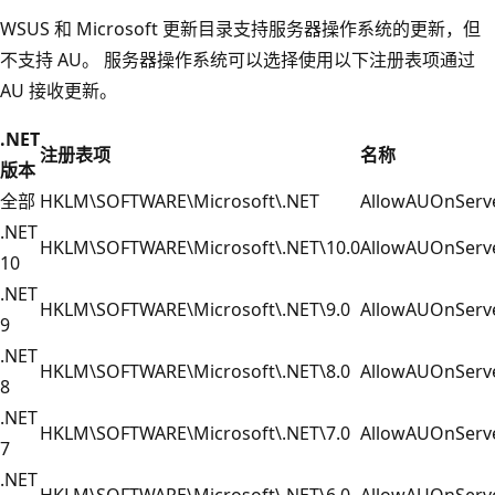
WSUS 和 Microsoft 更新目录支持服务器操作系统的更新，但
不支持 AU。 服务器操作系统可以选择使用以下注册表项通过
AU 接收更新。
.NET
注册表项
名称
版本
全部
HKLM\SOFTWARE\Microsoft\.NET
AllowAUOnServ
.NET
HKLM\SOFTWARE\Microsoft\.NET\10.0
AllowAUOnServ
10
.NET
HKLM\SOFTWARE\Microsoft\.NET\9.0
AllowAUOnServ
9
.NET
HKLM\SOFTWARE\Microsoft\.NET\8.0
AllowAUOnServ
8
.NET
HKLM\SOFTWARE\Microsoft\.NET\7.0
AllowAUOnServ
7
.NET
HKLM\SOFTWARE\Microsoft\.NET\6.0
AllowAUOnServ