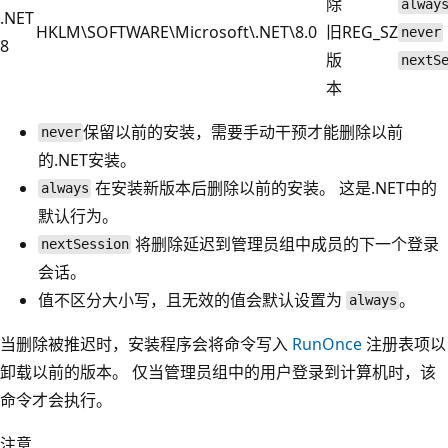
除
alway
.NET
HKLM\SOFTWARE\Microsoft\.NET\8.0
旧
REG_SZ
never
8
版
nextS
本
保留以前的安装，需要手动干预才能删除以前
never
的.NET安装。
在安装新版本后删除以前的安装。 这是.NET中的
always
默认行为。
将删除延迟到管理员组中成员的下一个登录
nextSession
会话。
值不区分大小写，且无效的值会默认设置为
。
always
当删除被推迟时，安装程序会将命令写入
RunOnce
注册表项以
卸载以前的版本。 仅当管理员组中的用户登录到计算机时，该
命令才会执行。
注意