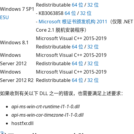
Redistributable
64 位
/
32 位
Windows 7 SP1
- KB3063858
64 位
/
32 位
ESU
-
Microsoft 根证书颁发机构 2011
（仅限 .NET
Core 2.1 脱机安装程序）
Microsoft Visual C++ 2015-2019
Windows 8.1
Redistributable
64 位
/
32 位
Windows
Microsoft Visual C++ 2015-2019
Server 2012
Redistributable
64 位
/
32 位
Windows
Microsoft Visual C++ 2015-2019
Server 2012 R2
Redistributable
64 位
/
32 位
如果收到有关以下 DLL 之一的错误，也需要满足上述要求：
api-ms-win-crt-runtime-l1-1-0.dll
api-ms-win-cor-timezone-l1-1-0.dll
hostfxr.dll