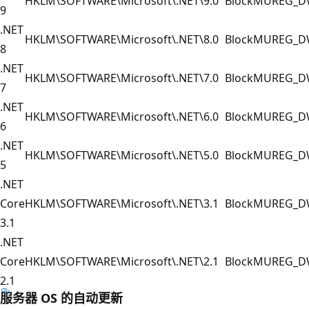
HKLM\SOFTWARE\Microsoft\.NET\9.0
BlockMU
REG_
9
.NET
HKLM\SOFTWARE\Microsoft\.NET\8.0
BlockMU
REG_
8
.NET
HKLM\SOFTWARE\Microsoft\.NET\7.0
BlockMU
REG_
7
.NET
HKLM\SOFTWARE\Microsoft\.NET\6.0
BlockMU
REG_
6
.NET
HKLM\SOFTWARE\Microsoft\.NET\5.0
BlockMU
REG_
5
.NET
Core
HKLM\SOFTWARE\Microsoft\.NET\3.1
BlockMU
REG_
3.1
.NET
Core
HKLM\SOFTWARE\Microsoft\.NET\2.1
BlockMU
REG_
2.1
服务器 OS 的自动更新