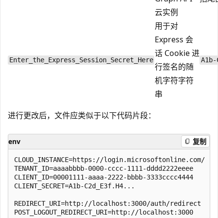
云实例
用于对
Express 会
话 Cookie 进
Enter_the_Express_Session_Secret_Here
A1b-
行签名的随
机字符字符
串
进行更改后，文件应类似于以下代码片段：
env
复制
CLOUD_INSTANCE=https://login.microsoftonline.com/

TENANT_ID=aaaabbbb-0000-cccc-1111-dddd2222eeee

CLIENT_ID=00001111-aaaa-2222-bbbb-3333cccc4444

CLIENT_SECRET=A1b-C2d_E3f.H4...

REDIRECT_URI=http://localhost:3000/auth/redirect

POST_LOGOUT_REDIRECT_URI=http://localhost:3000
