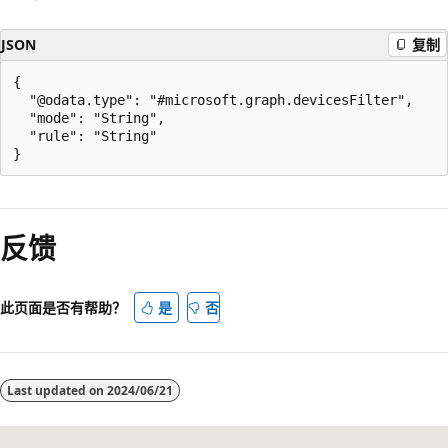
JSON
复制
{

  "@odata.type": "#microsoft.graph.devicesFilter",

  "mode": "String",

  "rule": "String"

阅
读
反馈
模
式
已
此页面是否有帮助？
是
否
禁
用
Last updated on
2024/06/21