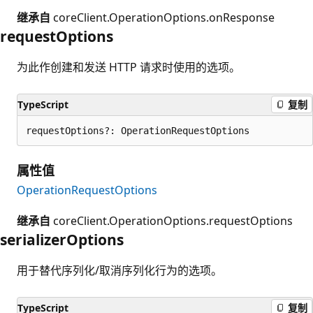
继承自
coreClient.OperationOptions.onResponse
request
Options
为此作创建和发送 HTTP 请求时使用的选项。
TypeScript
复制
requestOptions?: OperationRequestOptions
属性值
OperationRequestOptions
继承自
coreClient.OperationOptions.requestOptions
serializer
Options
用于替代序列化/取消序列化行为的选项。
TypeScript
复制