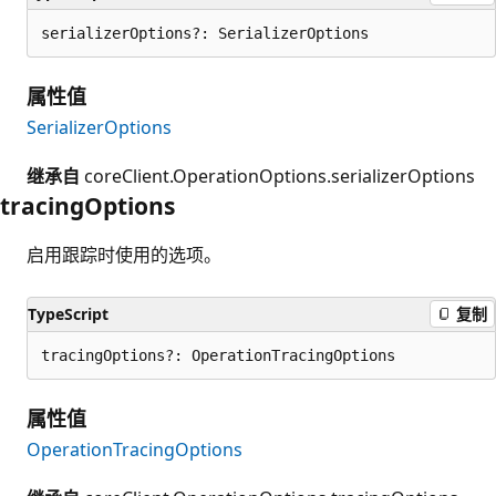
serializerOptions?: SerializerOptions
属性值
SerializerOptions
继承自
coreClient.OperationOptions.serializerOptions
tracing
Options
启用跟踪时使用的选项。
TypeScript
复制
tracingOptions?: OperationTracingOptions
属性值
OperationTracingOptions