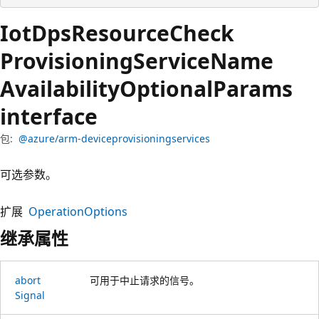
Iot
Dps
Resource
Check
Provisioning
Service
Name
Availability
Optional
Params
interface
包:
@azure/arm-deviceprovisioningservices
可选参数。
扩展
OperationOptions
继承属性
abort
可用于中止请求的信号。
Signal