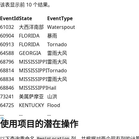
该表显示前 10 个结果。
EventId
State
EventType
61032
大西洋南部
Waterspout
60904
FLORIDA
暴雨
60913
FLORIDA
Tornado
64588
GEORGIA
雷雨大风
68796
MISSISSIPPI
雷雨大风
68814
MISSISSIPPI
Tornado
68834
MISSISSIPPI
雷雨大风
68846
MISSISSIPPI
Hail
73241
美属萨摩亚
山洪
64725
KENTUCKY
Flood
...
...
...
使用项目的潜在操作
以下查询重命名
列，并根据对两个现有列的计
BeginLocation