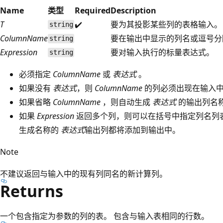
Name
类型
Required
Description
T
✔️
要为其投影某些列的表格输入。
string
ColumnName
要在输出中显示的列名或逗号分
string
Expression
要对输入执行的标量表达式。
string
必须指定
ColumnName
或
表达式
。
如果没有
表达式
，则
ColumnName
的列必须出现在输入
如果省略
ColumnName
，则自动生成
表达式
的输出列名
如果
Expression
返回多个列，则可以在括号中指定列名列
生成名称的
表达式
输出列都将添加到输出中。
Note
不建议返回与输入中的现有列同名的新计算列。
Returns
一个包含指定为参数的列的表。 包含与输入表相同的行数。