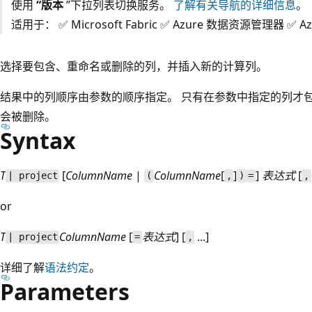
使用
“版本
”下拉列表切换服务。
了解有关导航的详细信息
。
适用于： ✅ Microsoft Fabric ✅ Azure 数据资源管理器 ✅ Azure
选择要包含、重命名或删除的列，并插入新的计算列。
结果中的列顺序由参数的顺序指定。 只有在参数中指定的列才
会被删除。
Syntax
T
[
ColumnName
|
ColumnName
[
]
]
表达式
[
| project
(
,
)
=
,
or
T
ColumnName
[
表达式
] [
...]
| project
=
,
详细了解
语法约定
。
Parameters