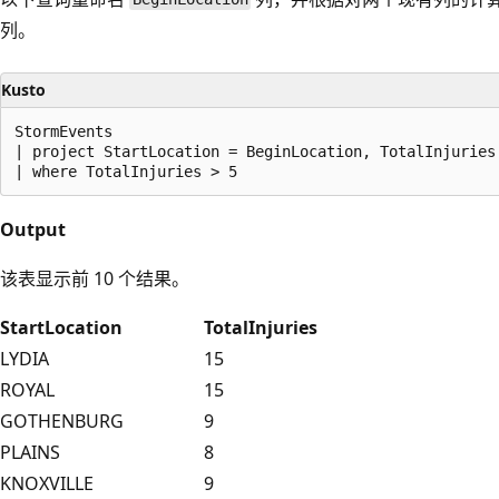
列。
Kusto
StormEvents

| project StartLocation = BeginLocation, TotalInjuries
Output
该表显示前 10 个结果。
StartLocation
TotalInjuries
LYDIA
15
ROYAL
15
GOTHENBURG
9
PLAINS
8
KNOXVILLE
9