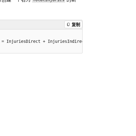
复制
 = InjuriesDirect + InjuriesIndirect
