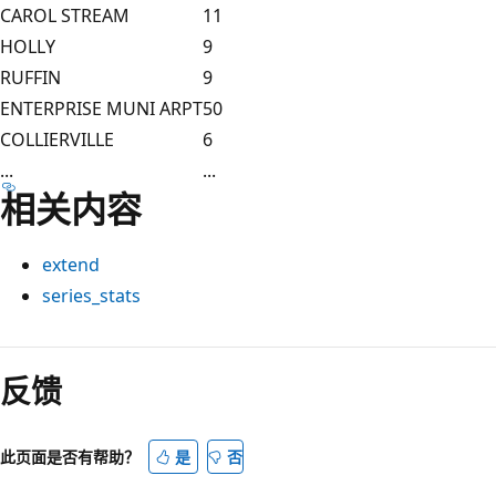
CAROL STREAM
11
HOLLY
9
RUFFIN
9
ENTERPRISE MUNI ARPT
50
COLLIERVILLE
6
...
...
相关内容
extend
series_stats
反馈
此页面是否有帮助？
是
否