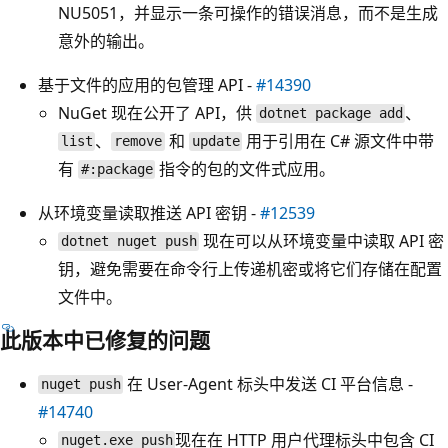
NU5051，并显示一条可操作的错误消息，而不是生成
意外的输出。
基于文件的应用的包管理 API -
#14390
NuGet 现在公开了 API，供
、
dotnet package add
、
和
用于引用在 C# 源文件中带
list
remove
update
有
指令的包的文件式应用。
#:package
从环境变量读取推送 API 密钥 -
#12539
现在可以从环境变量中读取 API 密
dotnet nuget push
钥，避免需要在命令行上传递机密或将它们存储在配置
文件中。
此版本中已修复的问题
在 User-Agent 标头中发送 CI 平台信息 -
nuget push
#14740
现在在 HTTP 用户代理标头中包含 CI
nuget.exe push