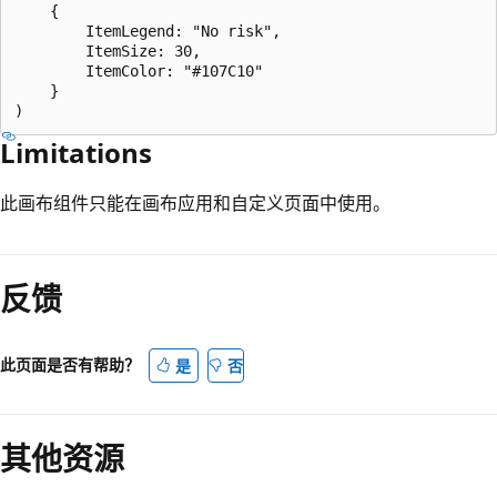
    {

        ItemLegend: "No risk",

        ItemSize: 30,

        ItemColor: "#107C10"

    }

Limitations
此画布组件只能在画布应用和自定义页面中使用。
阅
读
反馈
模
式
已
此页面是否有帮助？
是
否
禁
用
其他资源