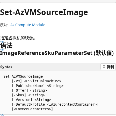
Set-Az
VMSource
Image
模块:
Az.Compute Module
指定虚拟机的映像。
语法
Image
Reference
Sku
Parameter
Set (默认值)
Syntax
复制
Set-AzVMSourceImage

    [-VM] <PSVirtualMachine>

    [-PublisherName] <String>

    [-Offer] <String>

    [-Skus] <String>

    [-Version] <String>

    [-DefaultProfile <IAzureContextContainer>]
