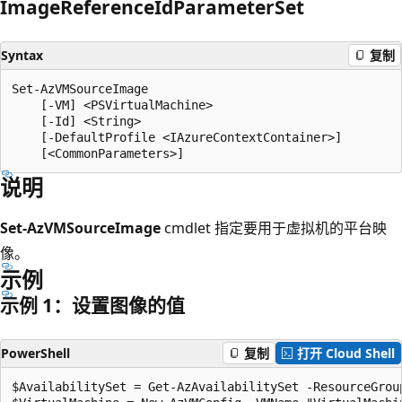
Image
Reference
IdParameter
Set
Syntax
复制
Set-AzVMSourceImage

    [-VM] <PSVirtualMachine>

    [-Id] <String>

    [-DefaultProfile <IAzureContextContainer>]

说明
Set-AzVMSourceImage
cmdlet 指定要用于虚拟机的平台映
像。
示例
示例 1：设置图像的值
PowerShell
复制
打开 Cloud Shell
$AvailabilitySet = Get-AzAvailabilitySet -ResourceGrou