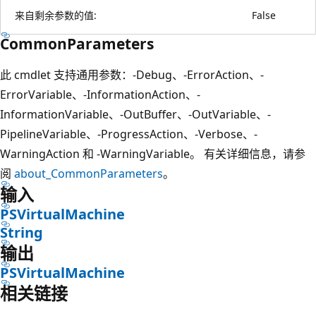
来自剩余参数的值:
False
CommonParameters
此 cmdlet 支持通用参数：-Debug、-ErrorAction、-
ErrorVariable、-InformationAction、-
InformationVariable、-OutBuffer、-OutVariable、-
PipelineVariable、-ProgressAction、-Verbose、-
WarningAction 和 -WarningVariable。 有关详细信息，请参
阅
about_CommonParameters
。
输入
PSVirtualMachine
String
输出
PSVirtualMachine
相关链接