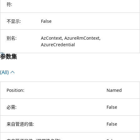
符:
不显示:
False
别名:
AzContext, AzureRmContext,
AzureCredential
参数集
(All)
Position:
Named
必需:
False
来自管道的值:
False