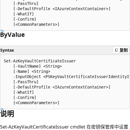
    [-PassThru]

    [-DefaultProfile <IAzureContextContainer>]

    [-WhatIf]

    [-Confirm]

By
Value
Syntax
复制
Set-AzKeyVaultCertificateIssuer

    [-VaultName] <String>

    [-Name] <String>

    -InputObject <PSKeyVaultCertificateIssuerIdentityIt
    [-PassThru]

    [-DefaultProfile <IAzureContextContainer>]

    [-WhatIf]

    [-Confirm]

说明
Set-AzKeyVaultCertificateIssuer cmdlet 在密钥保管库中设置