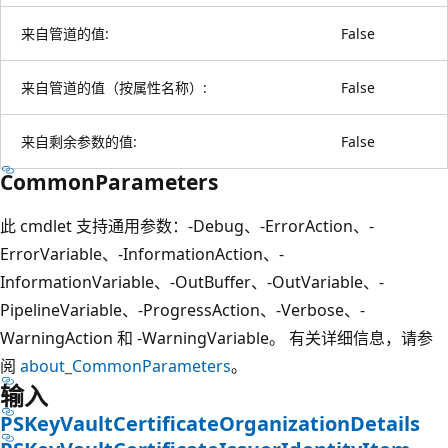
来自管道的值:
False
来自管道的值（按属性名称）:
False
来自剩余参数的值:
False
CommonParameters
此 cmdlet 支持通用参数：-Debug、-ErrorAction、-
ErrorVariable、-InformationAction、-
InformationVariable、-OutBuffer、-OutVariable、-
PipelineVariable、-ProgressAction、-Verbose、-
WarningAction 和 -WarningVariable。 有关详细信息，请参
阅
about_CommonParameters
。
输入
PSKeyVaultCertificateOrganizationDetails