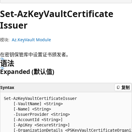
Set-Az
Key
Vault
Certificate
Issuer
模块:
Az.KeyVault Module
在密钥保管库中设置证书颁发者。
语法
Expanded (默认值)
Syntax
复制
Set-AzKeyVaultCertificateIssuer

    [-VaultName] <String>

    [-Name] <String>

    -IssuerProvider <String>

    [-AccountId <String>]

    [-ApiKey <SecureString>]

    [-OrganizationDetails <PSKeyVaultCertificateOrganiz