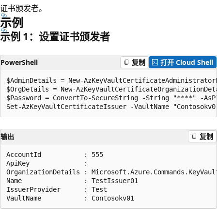
证书颁发者。
示例
示例 1：设置证书颁发者
PowerShell
复制
打开 Cloud Shell
$AdminDetails = New-AzKeyVaultCertificateAdministrator
$OrgDetails = New-AzKeyVaultCertificateOrganizationDet
$Password = ConvertTo-SecureString -String "****" -AsPl
输出
复制
AccountId           : 555

ApiKey              :

OrganizationDetails : Microsoft.Azure.Commands.KeyVaul
Name                : TestIssuer01

IssuerProvider      : Test
