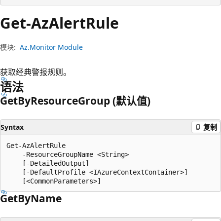
Get-Az
Alert
Rule
模块:
Az.Monitor Module
获取经典警报规则。
语法
Get
ByResource
Group (默认值)
Syntax
复制
Get-AzAlertRule

    -ResourceGroupName <String>

    [-DetailedOutput]

    [-DefaultProfile <IAzureContextContainer>]

Get
ByName