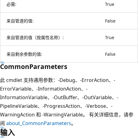
必需:
True
来自管道的值:
False
来自管道的值（按属性名称）:
True
来自剩余参数的值:
False
CommonParameters
此 cmdlet 支持通用参数：-Debug、-ErrorAction、-
ErrorVariable、-InformationAction、-
InformationVariable、-OutBuffer、-OutVariable、-
PipelineVariable、-ProgressAction、-Verbose、-
WarningAction 和 -WarningVariable。 有关详细信息，请参
阅
about_CommonParameters
。
输入