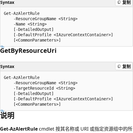
Syntax
复制
Get-AzAlertRule

    -ResourceGroupName <String>

    -Name <String>

    [-DetailedOutput]

    [-DefaultProfile <IAzureContextContainer>]

Get
ByResource
Uri
Syntax
复制
Get-AzAlertRule

    -ResourceGroupName <String>

    -TargetResourceId <String>

    [-DetailedOutput]

    [-DefaultProfile <IAzureContextContainer>]

说明
Get-AzAlertRule
cmdlet 按其名称或 URI 或指定资源组中的所