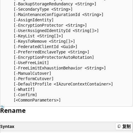
    [-BackupStorageRedundancy <String>]

    [-SecondaryType <String>]

    [-MaintenanceConfigurationId <String>]

    [-AssignIdentity]

    [-EncryptionProtector <String>]

    [-UserAssignedIdentityId <String[]>]

    [-KeyList <String[]>]

    [-KeysToRemove <String[]>]

    [-FederatedClientId <Guid>]

    [-PreferredEnclaveType <String>]

    [-EncryptionProtectorAutoRotation]

    [-UseFreeLimit]

    [-FreeLimitExhaustionBehavior <String>]

    [-ManualCutover]

    [-PerformCutover]

    [-DefaultProfile <IAzureContextContainer>]

    [-WhatIf]

    [-Confirm]

Rename
Syntax
复制