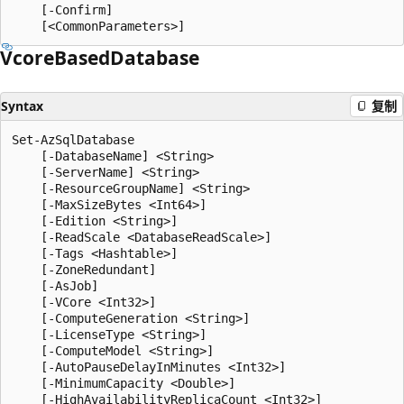
    [-Confirm]

Vcore
Based
Database
Syntax
复制
Set-AzSqlDatabase

    [-DatabaseName] <String>

    [-ServerName] <String>

    [-ResourceGroupName] <String>

    [-MaxSizeBytes <Int64>]

    [-Edition <String>]

    [-ReadScale <DatabaseReadScale>]

    [-Tags <Hashtable>]

    [-ZoneRedundant]

    [-AsJob]

    [-VCore <Int32>]

    [-ComputeGeneration <String>]

    [-LicenseType <String>]

    [-ComputeModel <String>]

    [-AutoPauseDelayInMinutes <Int32>]

    [-MinimumCapacity <Double>]

    [-HighAvailabilityReplicaCount <Int32>]
