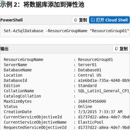
示例 2：将数据库添加到弹性池
PowerShell
复制
打开 Cloud Shell
输出
复制
ResourceGroupName             : ResourceGroup01

ServerName                    : Server01

DatabaseName                  : Database01

Location                      : Central US

DatabaseId                    : a1e6bd1a-735a-4d48-8b98
Edition                       : Standard

CollationName                 : SQL_Latin1_General_CP1_
CatalogCollation              :

MaxSizeBytes                  : 268435456000

Status                        : Online

CreationDate                  : 7/3/2015 7:33:37 AM

CurrentServiceObjectiveId     : d1737d22-a8ea-4de7-9bd0
CurrentServiceObjectiveName   : ElasticPool

RequestedServiceObjectiveId   : d1737d22-a8ea-4de7-9bd0