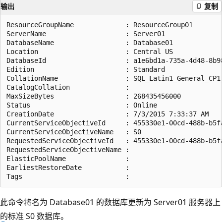
输出
复制
ResourceGroupName             : ResourceGroup01

ServerName                    : Server01

DatabaseName                  : Database01

Location                      : Central US

DatabaseId                    : a1e6bd1a-735a-4d48-8b98
Edition                       : Standard

CollationName                 : SQL_Latin1_General_CP1_
CatalogCollation              :

MaxSizeBytes                  : 268435456000

Status                        : Online

CreationDate                  : 7/3/2015 7:33:37 AM

CurrentServiceObjectiveId     : 455330e1-00cd-488b-b5fa
CurrentServiceObjectiveName   : S0

RequestedServiceObjectiveId   : 455330e1-00cd-488b-b5fa
RequestedServiceObjectiveName :

ElasticPoolName               :

EarliestRestoreDate           :

此命令将名为 Database01 的数据库更新为 Server01 服务器上
的标准 S0 数据库。