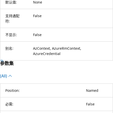
默认值:
None
支持通配
False
符:
不显示:
False
别名:
AzContext, AzureRmContext,
AzureCredential
参数集
(All)
Position:
Named
必需:
False