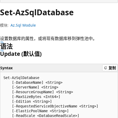
Set-Az
Sql
Database
模块:
Az.Sql Module
设置数据库的属性，或将现有数据库移到弹性池中。
语法
Update (默认值)
Syntax
复制
Set-AzSqlDatabase

    [-DatabaseName] <String>

    [-ServerName] <String>

    [-ResourceGroupName] <String>

    [-MaxSizeBytes <Int64>]

    [-Edition <String>]

    [-RequestedServiceObjectiveName <String>]

    [-ElasticPoolName <String>]

    [-ReadScale <DatabaseReadScale>]
