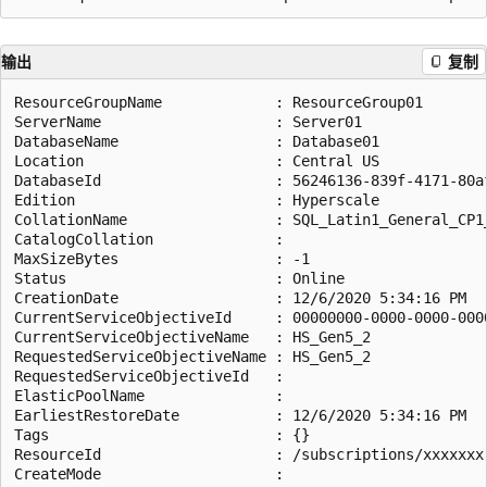
输出
复制
ResourceGroupName             : ResourceGroup01

ServerName                    : Server01

DatabaseName                  : Database01

Location                      : Central US

DatabaseId                    : 56246136-839f-4171-80af
Edition                       : Hyperscale

CollationName                 : SQL_Latin1_General_CP1_
CatalogCollation              :

MaxSizeBytes                  : -1

Status                        : Online

CreationDate                  : 12/6/2020 5:34:16 PM

CurrentServiceObjectiveId     : 00000000-0000-0000-0000
CurrentServiceObjectiveName   : HS_Gen5_2

RequestedServiceObjectiveName : HS_Gen5_2

RequestedServiceObjectiveId   :

ElasticPoolName               :

EarliestRestoreDate           : 12/6/2020 5:34:16 PM

Tags                          : {}

ResourceId                    : /subscriptions/xxxxxxx
CreateMode                    :
