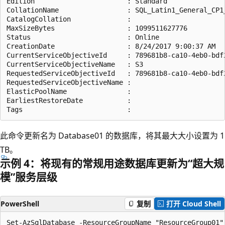
Edition                       : Standard

CollationName                 : SQL_Latin1_General_CP1_
CatalogCollation              :

MaxSizeBytes                  : 1099511627776

Status                        : Online

CreationDate                  : 8/24/2017 9:00:37 AM

CurrentServiceObjectiveId     : 789681b8-ca10-4eb0-bdf2
CurrentServiceObjectiveName   : S3

RequestedServiceObjectiveId   : 789681b8-ca10-4eb0-bdf2
RequestedServiceObjectiveName :

ElasticPoolName               :

EarliestRestoreDate           :

此命令更新名为 Database01 的数据库，将其最大大小设置为 1
TB。
示例 4：将现有的常规用途数据库更新为“超大规
模”服务层级
PowerShell
复制
打开 Cloud Shell