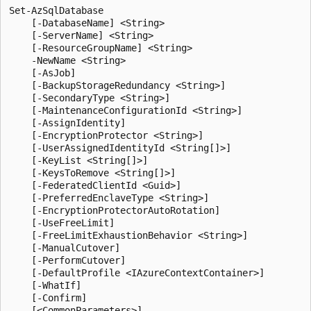
Set-AzSqlDatabase

    [-DatabaseName] <String>

    [-ServerName] <String>

    [-ResourceGroupName] <String>

    -NewName <String>

    [-AsJob]

    [-BackupStorageRedundancy <String>]

    [-SecondaryType <String>]

    [-MaintenanceConfigurationId <String>]

    [-AssignIdentity]

    [-EncryptionProtector <String>]

    [-UserAssignedIdentityId <String[]>]

    [-KeyList <String[]>]

    [-KeysToRemove <String[]>]

    [-FederatedClientId <Guid>]

    [-PreferredEnclaveType <String>]

    [-EncryptionProtectorAutoRotation]

    [-UseFreeLimit]

    [-FreeLimitExhaustionBehavior <String>]

    [-ManualCutover]

    [-PerformCutover]

    [-DefaultProfile <IAzureContextContainer>]

    [-WhatIf]

    [-Confirm]
