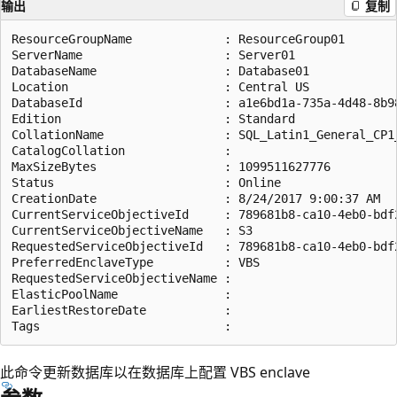
输出
复制
ResourceGroupName             : ResourceGroup01

ServerName                    : Server01

DatabaseName                  : Database01

Location                      : Central US

DatabaseId                    : a1e6bd1a-735a-4d48-8b98
Edition                       : Standard

CollationName                 : SQL_Latin1_General_CP1_
CatalogCollation              :

MaxSizeBytes                  : 1099511627776

Status                        : Online

CreationDate                  : 8/24/2017 9:00:37 AM

CurrentServiceObjectiveId     : 789681b8-ca10-4eb0-bdf2
CurrentServiceObjectiveName   : S3

RequestedServiceObjectiveId   : 789681b8-ca10-4eb0-bdf2
PreferredEnclaveType          : VBS

RequestedServiceObjectiveName :

ElasticPoolName               :

EarliestRestoreDate           :

此命令更新数据库以在数据库上配置 VBS enclave