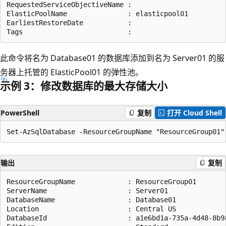
RequestedServiceObjectiveName :

ElasticPoolName               : elasticpool01

EarliestRestoreDate           :

此命令将名为 Database01 的数据库添加到名为 Server01 的服
务器上托管的 ElasticPool01 的弹性池。
示例 3：修改数据库的最大存储大小
PowerShell
复制
打开 Cloud Shell
输出
复制
ResourceGroupName             : ResourceGroup01

ServerName                    : Server01

DatabaseName                  : Database01

Location                      : Central US

DatabaseId                    : a1e6bd1a-735a-4d48-8b98