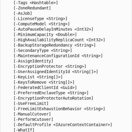
    [-Tags <Hashtable>]

    [-ZoneRedundant]

    [-AsJob]

    [-LicenseType <String>]

    [-ComputeModel <String>]

    [-AutoPauseDelayInMinutes <Int32>]

    [-MinimumCapacity <Double>]

    [-HighAvailabilityReplicaCount <Int32>]

    [-BackupStorageRedundancy <String>]

    [-SecondaryType <String>]

    [-MaintenanceConfigurationId <String>]

    [-AssignIdentity]

    [-EncryptionProtector <String>]

    [-UserAssignedIdentityId <String[]>]

    [-KeyList <String[]>]

    [-KeysToRemove <String[]>]

    [-FederatedClientId <Guid>]

    [-PreferredEnclaveType <String>]

    [-EncryptionProtectorAutoRotation]

    [-UseFreeLimit]

    [-FreeLimitExhaustionBehavior <String>]

    [-ManualCutover]

    [-PerformCutover]

    [-DefaultProfile <IAzureContextContainer>]

    [-WhatIf]
