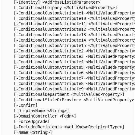
    [-Identity] <AddressListIdParameter>

    [-ConditionalCompany <MultiValuedProperty>]

    [-ConditionalCustomAttribute1 <MultiValuedProperty>
    [-ConditionalCustomAttribute10 <MultiValuedProperty
    [-ConditionalCustomAttribute11 <MultiValuedProperty
    [-ConditionalCustomAttribute12 <MultiValuedProperty
    [-ConditionalCustomAttribute13 <MultiValuedProperty
    [-ConditionalCustomAttribute14 <MultiValuedProperty
    [-ConditionalCustomAttribute15 <MultiValuedProperty
    [-ConditionalCustomAttribute2 <MultiValuedProperty>
    [-ConditionalCustomAttribute3 <MultiValuedProperty>
    [-ConditionalCustomAttribute4 <MultiValuedProperty>
    [-ConditionalCustomAttribute5 <MultiValuedProperty>
    [-ConditionalCustomAttribute6 <MultiValuedProperty>
    [-ConditionalCustomAttribute7 <MultiValuedProperty>
    [-ConditionalCustomAttribute8 <MultiValuedProperty>
    [-ConditionalCustomAttribute9 <MultiValuedProperty>
    [-ConditionalDepartment <MultiValuedProperty>]

    [-ConditionalStateOrProvince <MultiValuedProperty>]
    [-Confirm]

    [-DisplayName <String>]

    [-DomainController <Fqdn>]

    [-ForceUpgrade]

    [-IncludedRecipients <WellKnownRecipientType>]

    [-Name <String>]
