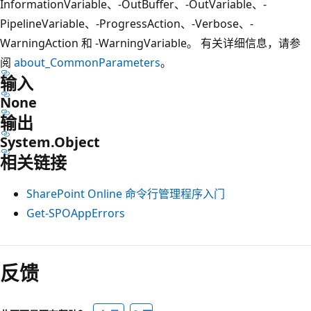
InformationVariable、-OutBuffer、-OutVariable、-
PipelineVariable、-ProgressAction、-Verbose、-
WarningAction 和 -WarningVariable。 有关详细信息，请参
阅
about_CommonParameters
。
输入
None
输出
System.Object
相关链接
SharePoint Online 命令行管理程序入门
Get-SPOAppErrors
反馈